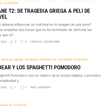
ÓN
,
TELEVISIÓN
NE T2: DE TRAGEDIA GRIEGA A PELI DE
VEL
 debería influenciar un mal final en tu imagen de una serie?
an empañar dos horas que no he terminado de disfrutar las
s que sí?
/2024
0
0
FRANCHO CALAHORRA
,
CRÍTICAS
,
DRAMA
,
ESTRENOS
,
ESTRENOS DE TELEVISIÓN
,
TELEVISIÓN
BEAR Y LOS SPAGHETTI POMODORO
ghetti Pomodoro son un clásico de la cocina italiana, conocidos
simplicidad y…
/2024
1
0
RAÚL NAVARRO
RENOS DE TELEVISIÓN
,