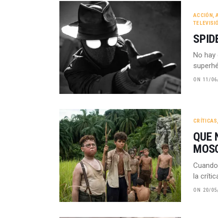
ACCIÓN
,
TELEVISI
SPID
No hay 
superh
ON 11/06
CRÍTICAS
QUE 
MOS
Cuando 
la críti
ON 20/05