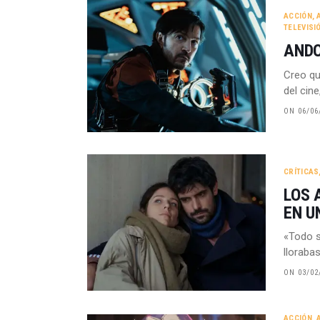
ACCIÓN
,
TELEVISI
ANDO
Creo qu
del cin
ON 06/06
CRÍTICAS
LOS 
EN U
«Todo s
lloraba
ON 03/02
ACCIÓN
,