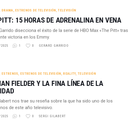
,
DRAMA
,
ESTRENOS DE TELEVISIÓN
,
TELEVISIÓN
PITT: 15 HORAS DE ADRENALINA EN VENA
Garrido disecciona el éxito de la serie de HBO Max «The Pitt» tras
ente victoria en los Emmy.
/2025
1
0
GERARD GARRIDO
,
ESTRENOS
,
ESTRENOS DE TELEVISIÓN
,
REALITY
,
TELEVISIÓN
AN FIELDER Y LA FINA LÍNEA DE LA
IDAD
ilabert nos trae su reseña sobre la que ha sido uno de los
os de este año televisivo.
/2025
1
0
SERGI GILABERT