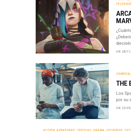
TELEVISI
ARCA
MAR
¿Cuánto
¿Deberí
dieciséi
ON 28/11
COMEDIA
THE 
Los Spa
por su 
ON 23/09
ACCIÓN
,
AVENTURAS
,
CRÍTICAS
,
DRAMA
,
ESTRENOS
,
EST