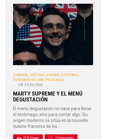
COMEDIA
,
CRÍTICAS
,
DRAMA
,
ESTRENOS
,
ESTRENOS DE CINE
,
PELÍCULAS
ON
02/02/2026
MARTY SUPREME Y EL MENÚ
DEGUSTACIÓN
El menú degustación no nace para llenar
el estómago, sino para contar algo. Su
origen moderno se sitúa en la nouvelle
cuisine francesa de los…
259
Views
0
Comments