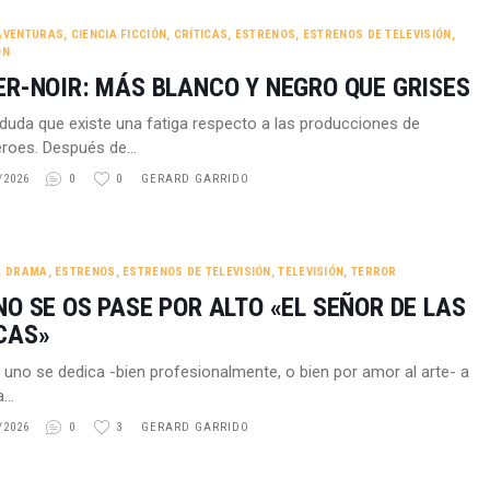
AVENTURAS
,
CIENCIA FICCIÓN
,
CRÍTICAS
,
ESTRENOS
,
ESTRENOS DE TELEVISIÓN
,
ÓN
ER-NOIR: MÁS BLANCO Y NEGRO QUE GRISES
duda que existe una fatiga respecto a las producciones de
éroes. Después de…
/2026
0
0
GERARD GARRIDO
,
DRAMA
,
ESTRENOS
,
ESTRENOS DE TELEVISIÓN
,
TELEVISIÓN
,
TERROR
NO SE OS PASE POR ALTO «EL SEÑOR DE LAS
CAS»
uno se dedica -bien profesionalmente, o bien por amor al arte- a
ca…
/2026
0
3
GERARD GARRIDO