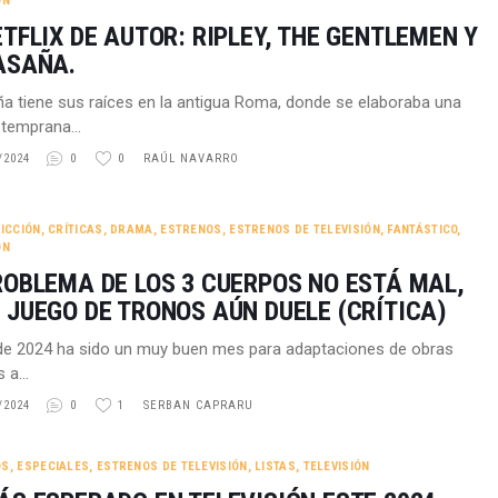
ÓN
ETFLIX DE AUTOR: RIPLEY, THE GENTLEMEN Y
ASAÑA.
ña tiene sus raíces en la antigua Roma, donde se elaboraba una
n temprana…
/2024
0
0
RAÚL NAVARRO
FICCIÓN
,
CRÍTICAS
,
DRAMA
,
ESTRENOS
,
ESTRENOS DE TELEVISIÓN
,
FANTÁSTICO
,
ÓN
ROBLEMA DE LOS 3 CUERPOS NO ESTÁ MAL,
 JUEGO DE TRONOS AÚN DUELE (CRÍTICA)
e 2024 ha sido un muy buen mes para adaptaciones de obras
as a…
/2024
0
1
SERBAN CAPRARU
OS
,
ESPECIALES
,
ESTRENOS DE TELEVISIÓN
,
LISTAS
,
TELEVISIÓN