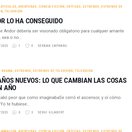
ARTÍCULOS
,
AVENTURAS
,
CIENCIA FICCIÓN
,
CRÍTICAS
,
ESTRENOS
,
ESTRENOS DE
ÓN
,
TELEVISIÓN
R LO HA CONSEGUIDO
e Andor debería ser visionado obligatorio para cualquier amante
e, sea o no…
/2025
1
0
SERBAN CAPRARU
,
DRAMA
,
ESTRENOS
,
ESTRENOS DE TELEVISIÓN
,
TELEVISIÓN
AÑOS NUEVOS: LO QUE CAMBIAN LAS COSAS
N AÑO
alió peor que como imaginabaSe cerró el ascensor, y oí cómo
sYo te hubiese…
/2025
0
3
SERGI GILABERT
ANIMACIÓN
,
AVENTURAS
,
CIENCIA FICCIÓN
,
CRÍTICAS
,
ESTRENOS
,
ESTRENOS DE