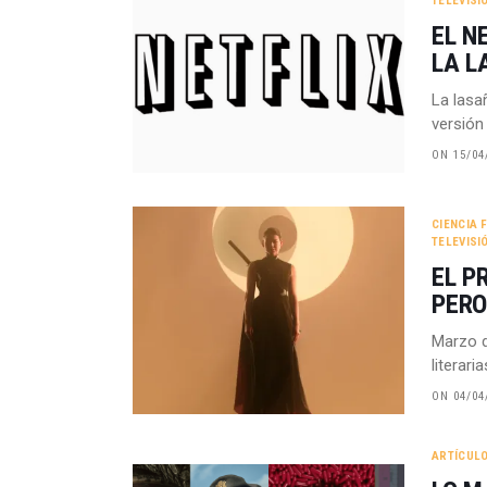
TELEVISI
EL N
LA L
La lasa
versió
ON 15/04
CIENCIA 
TELEVISI
EL P
PERO
Marzo d
literari
ON 04/04
ARTÍCUL