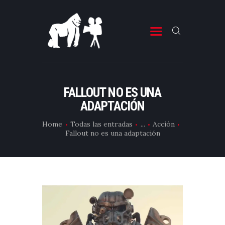
ESTRENOS DE CINE
ESTRENOS DE TELEVISIÓN
FALLOUT NO ES UNA
ADAPTACIÓN
CRÍTICAS
ARTÍCULOS
Home
Todas las entradas
...
Acción
Fallout no es una adaptación
ESPECIALES
LISTAS
EDITORIALES
EQUIPO DE BBK
TÉRMINOS Y CONDICIONES