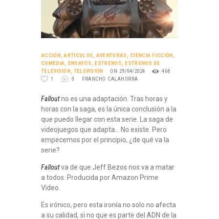
ACCIÓN
,
ARTÍCULOS
,
AVENTURAS
,
CIENCIA FICCIÓN
,
COMEDIA
,
ENSAYOS
,
ESTRENOS
,
ESTRENOS DE
TELEVISIÓN
,
TELEVISIÓN
ON 29/04/2024
468
1
0
FRANCHO CALAHORRA
Fallout
no es una adaptación. Tras horas y
horas con la saga, es la única conclusión a la
que puedo llegar con esta serie. La saga de
videojuegos que adapta… No existe. Pero
empecemos por el principio, ¿de qué va la
serie?
Fallout
va de que Jeff Bezos nos va a matar
a todos. Producida por Amazon Prime
Video.
Es irónico, pero esta ironía no solo no afecta
a su calidad, si no que es parte del ADN de la