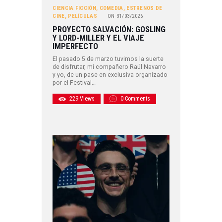
CIENCIA FICCIÓN
,
COMEDIA
,
ESTRENOS DE
CINE
,
PELÍCULAS
ON
31/03/2026
PROYECTO SALVACIÓN: GOSLING
Y LORD-MILLER Y EL VIAJE
IMPERFECTO
El pasado 5 de marzo tuvimos la suerte
de disfrutar, mi compañero Raúl Navarro
y yo, de un pase en exclusiva organizado
por el Festival…
229
Views
0
Comments