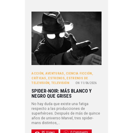
ACCIÓN
,
AVENTURAS
,
CIENCIA FICCIÓN
,
CRÍTICAS
,
ESTRENOS
,
ESTRENOS DE
TELEVISIÓN
,
TELEVISIÓN
ON
11/06/2026
SPIDER-NOIR: MÁS BLANCO Y
NEGRO QUE GRISES
No hay duda que existe una fatiga
respecto a las producciones de
superhéroes. Después de más de quince
años de universo Marvel, tres spider-
mans distintos,…
85
Views
0
Comments