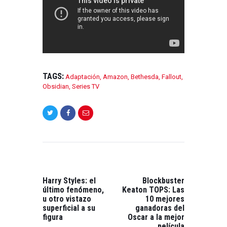
TAGS:
Adaptación
,
Amazon
,
Bethesda
,
Fallout
,
Obsidian
,
Series TV
NAVEGACIÓN
DE
ENTRADAS
PREVIOUS
NEXT
POST:
POST:
Harry Styles: el
Blockbuster
último fenómeno,
Keaton TOPS: Las
u otro vistazo
10 mejores
superficial a su
ganadoras del
figura
Oscar a la mejor
película