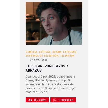
COMEDIA
,
CRÍTICAS
,
DRAMA
,
ESTRENOS
,
ESTRENOS DE TELEVISIÓN
,
TELEVISIÓN
ON
07/07/2026
THE BEAR: PUÑETAZOS Y
ABRAZOS
Cuando, allá por 2022, conocimos a
Carmy, Richie, Sydney y compañía,
veíamos un humilde restaurante de
bocadillos de Chicago como el lugar
más caótico del…
159
Views
0
Comments