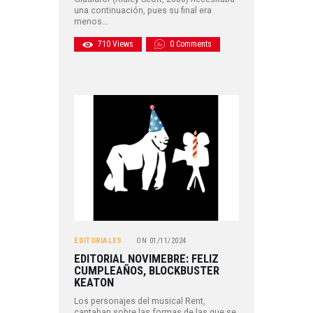
una continuación, pues su final era
menos…
710
Views
0
Comments
EDITORIALES
ON
01/11/2024
EDITORIAL NOVIMEBRE: FELIZ
CUMPLEAÑOS, BLOCKBUSTER
KEATON
Los personajes del musical Rent,
cantaban sobre las formas de las que se