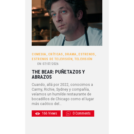
COMEDIA
,
CRÍTICAS
,
DRAMA
,
ESTRENOS
,
ESTRENOS DE TELEVISIÓN
,
TELEVISIÓN
ON
07/07/2026
THE BEAR: PUÑETAZOS Y
ABRAZOS
Cuando, allá por 2022, conocimos a
Carmy, Richie, Sydney y compañía,
veíamos un humilde restaurante de
bocadillos de Chicago como el lugar
más caótico del…
166
Views
0
Comments