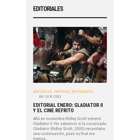
EDITORIALES
ARTÍCULOS
,
CRÍTICAS
,
EDITORIALES
ON
12/01/2025
EDITORIAL ENERO: GLADIATOR II
Y EL CINE REFRITO
Allá en noviembre Ridley Scott estrenó
Gladiator II. No sabemos si la oscarizada
Gladiator (Ridley Scott, 2000) necesitaba
una continuación, pues su final era
menos…