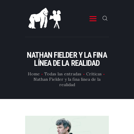
ESTRENOS DE CINE
ESTRENOS DE TELEVISIÓN
NATHAN FIELDER Y LA FINA
LÍNEA DE LA REALIDAD
CRÍTICAS
ARTÍCULOS
Home
Todas las entradas
Críticas
Nathan Fielder y la fina línea de la
ESPECIALES
realidad
LISTAS
EDITORIALES
EQUIPO DE BBK
TÉRMINOS Y CONDICIONES