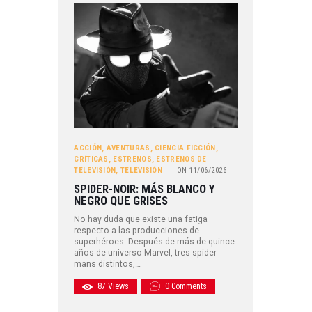
ACCIÓN
,
AVENTURAS
,
CIENCIA FICCIÓN
,
CRÍTICAS
,
ESTRENOS
,
ESTRENOS DE
TELEVISIÓN
,
TELEVISIÓN
ON
11/06/2026
SPIDER-NOIR: MÁS BLANCO Y
NEGRO QUE GRISES
No hay duda que existe una fatiga
respecto a las producciones de
superhéroes. Después de más de quince
años de universo Marvel, tres spider-
mans distintos,…
87
Views
0
Comments