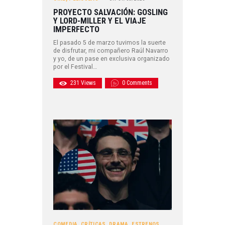
PROYECTO SALVACIÓN: GOSLING
Y LORD-MILLER Y EL VIAJE
IMPERFECTO
El pasado 5 de marzo tuvimos la suerte
de disfrutar, mi compañero Raúl Navarro
y yo, de un pase en exclusiva organizado
por el Festival…
231
Views
0
Comments
COMEDIA
,
CRÍTICAS
,
DRAMA
,
ESTRENOS
,