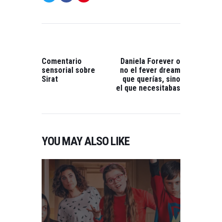
NAVEGACIÓN
DE
ENTRADAS
PREVIOUS
NEXT
POST:
POST:
Comentario
Daniela Forever o
sensorial sobre
no el fever dream
Sirat
que querías, sino
el que necesitabas
YOU MAY ALSO LIKE