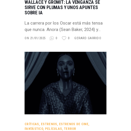
WALLACE Y GROMIT: LA VENGANZA SE
SIRVE CON PLUMAS Y UNOS APUNTES
SOBRE IA
La carrera por los Oscar está más tensa
que nunca. Anora (Sean Baker, 2024) y…
ON 21/01/2025
0
0
GERARD GARRIDO
CRÍTICAS
,
ESTRENOS
,
ESTRENOS DE CINE
,
FANTÁSTICO
,
PELÍCULAS
,
TERROR