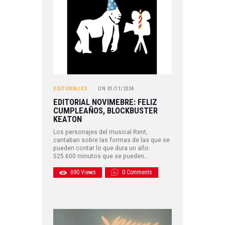
EDITORIALES
ON
01/11/2024
EDITORIAL NOVIMEBRE: FELIZ
CUMPLEAÑOS, BLOCKBUSTER
KEATON
Los personajes del musical Rent,
cantaban sobre las formas de las que se
pueden contar lo que dura un año:
525.600 minutos que se pueden…
690
Views
0
Comments