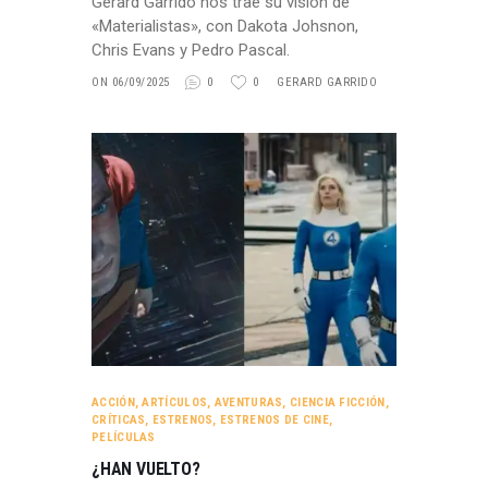
Gerard Garrido nos trae su visión de
«Materialistas», con Dakota Johsnon,
Chris Evans y Pedro Pascal.
ON 06/09/2025
0
0
GERARD GARRIDO
ACCIÓN
,
ARTÍCULOS
,
AVENTURAS
,
CIENCIA FICCIÓN
,
CRÍTICAS
,
ESTRENOS
,
ESTRENOS DE CINE
,
PELÍCULAS
¿HAN VUELTO?