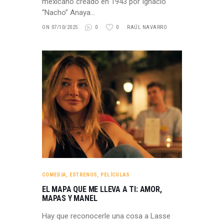
mexicano creado en 1943 por Ignacio
“Nacho” Anaya…
ON 07/10/2025
0
0
RAÚL NAVARRO
COMEDIA
,
ESTRENOS
,
PELÍCULAS
EL MAPA QUE ME LLEVA A TI: AMOR,
MAPAS Y MANEL
Hay que reconocerle una cosa a Lasse