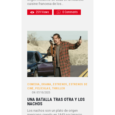
cuisine francesa de los…
259
Views
0
Comments
COMEDIA
,
DRAMA
,
ESTRENOS
,
ESTRENOS DE
CINE
,
PELÍCULAS
,
THRILLER
ON
07/10/2025
UNA BATALLA TRAS OTRA Y LOS
NACHOS
Los nachos son un plato de origen
mexicano creado en 1943 por Ignacio