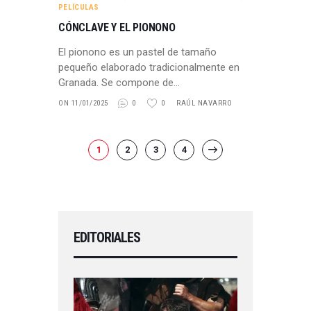
PELÍCULAS
CÓNCLAVE Y EL PIONONO
El pionono es un pastel de tamaño
pequeño elaborado tradicionalmente en
Granada. Se compone de…
ON 11/01/2025
0
0
RAÚL NAVARRO
PAGINACIÓN
PAGE
1
PAGE
2
PAGE
3
PAGE
4
>
DE
ENTRADAS
EDITORIALES