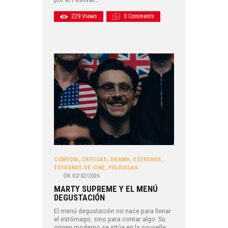
229
Views
0
Comments
COMEDIA
,
CRÍTICAS
,
DRAMA
,
ESTRENOS
,
ESTRENOS DE CINE
,
PELÍCULAS
ON
02/02/2026
MARTY SUPREME Y EL MENÚ
DEGUSTACIÓN
El menú degustación no nace para llenar
el estómago, sino para contar algo. Su
origen moderno se sitúa en la nouvelle