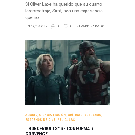
Si Oliver Laxe ha querido que su cuarto
largometraje, Sirat, sea una experiencia
que no…
ON 12/06/2025
0
0
GERARD GARRIDO
ACCIÓN
,
CIENCIA FICCIÓN
,
CRÍTICAS
,
ESTRENOS
,
ESTRENOS DE CINE
,
PELÍCULAS
THUNDERBOLTS* SE CONFORMA Y
CONVENCE