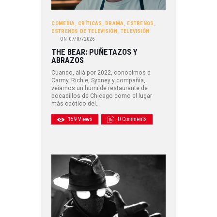
COMEDIA
,
CRÍTICAS
,
DRAMA
,
ESTRENOS
,
ESTRENOS DE TELEVISIÓN
,
TELEVISIÓN
ON
07/07/2026
THE BEAR: PUÑETAZOS Y
ABRAZOS
Cuando, allá por 2022, conocimos a
Carmy, Richie, Sydney y compañía,
veíamos un humilde restaurante de
bocadillos de Chicago como el lugar
más caótico del…
159
Views
0
Comments