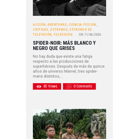
ACCIÓN
,
AVENTURAS
,
CIENCIA FICCIÓN
,
CRÍTICAS
,
ESTRENOS
,
ESTRENOS DE
TELEVISIÓN
,
TELEVISIÓN
ON
11/06/2026
SPIDER-NOIR: MÁS BLANCO Y
NEGRO QUE GRISES
No hay duda que existe una fatiga
respecto a las producciones de
superhéroes. Después de más de quince
años de universo Marvel, tres spider-
mans distintos,…
85
Views
0
Comments