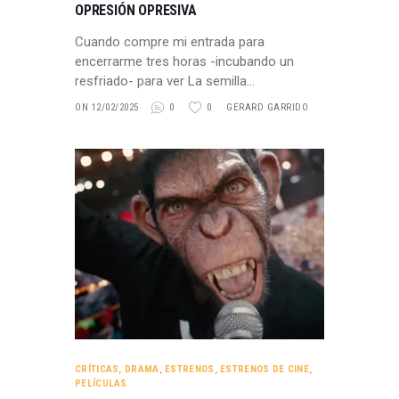
OPRESIÓN OPRESIVA
Cuando compre mi entrada para
encerrarme tres horas -incubando un
resfriado- para ver La semilla…
ON 12/02/2025
0
0
GERARD GARRIDO
CRÍTICAS
,
DRAMA
,
ESTRENOS
,
ESTRENOS DE CINE
,
PELÍCULAS