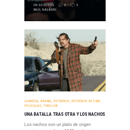
ON 02/02/2026
0
0
RAÚL NAVARRO
COMEDIA
,
DRAMA
,
ESTRENOS
,
ESTRENOS DE CINE
,
PELÍCULAS
,
THRILLER
UNA BATALLA TRAS OTRA Y LOS NACHOS
Los nachos son un plato de origen