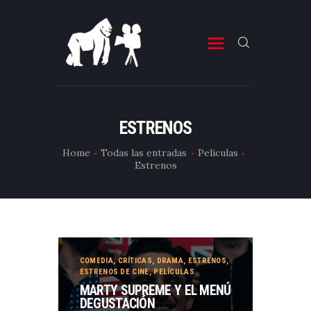
ESTRENOS DE CINE
ESTRENOS DE TELEVISIÓN
ESTRENOS
CRÍTICAS
Home
Todas las entradas
Películas
Estrenos
ARTÍCULOS
ESPECIALES
LISTAS
EDITORIALES
COMEDIA
,
CRÍTICAS
,
DRAMA
,
ESTRENOS
,
EQUIPO DE BBK
ESTRENOS DE CINE
,
PELÍCULAS
MARTY SUPREME Y EL MENÚ
TÉRMINOS Y CONDICIONES
DEGUSTACIÓN