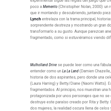
experimental sigue las reglas del juego que c
poco a
Memento
(Christopher Nolan, 2000): un 
que ir montando y descubriendo, juntando pie
Lynch
entrelaza con la trama principal, histori
sorprendente destreza y mostrando un gran do
transformarlo a su gusto. Aunque parezcan an
fragmentado, como si estuviéramos viendo dif
Mulholland Drive
se puede leer como una fábula 
entender como un
La La Land
(Damien Chazelle,
historia de dos aspirantes, pero donde una cele
(Laura Harring) y Betty/Diane (Naomi Watts). E
fragmentados. Al principio, nos muestran una h
protagonizada por unos personajes que no se c
destruye este paraíso creado por Rita y Betty. 
dos mujeres, la realidad oscura llena de celos