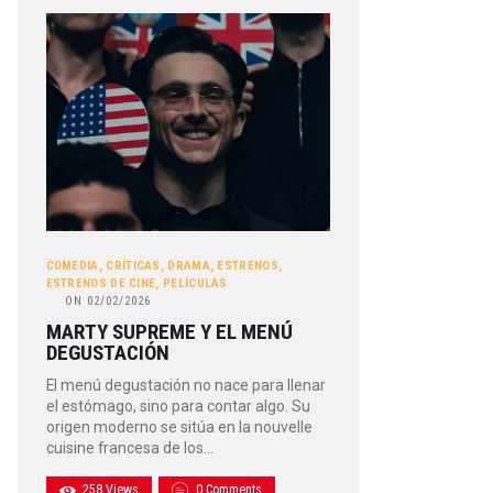
COMEDIA
,
CRÍTICAS
,
DRAMA
,
ESTRENOS
,
ESTRENOS DE CINE
,
PELÍCULAS
ON
02/02/2026
MARTY SUPREME Y EL MENÚ
DEGUSTACIÓN
El menú degustación no nace para llenar
el estómago, sino para contar algo. Su
origen moderno se sitúa en la nouvelle
cuisine francesa de los…
258
Views
0
Comments