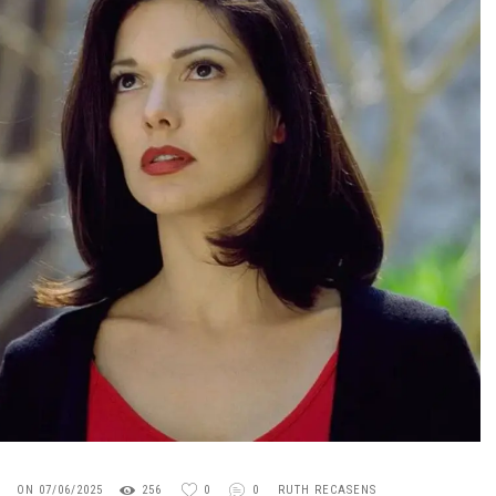
TÉRMINOS Y CONDICIONES
ON 07/06/2025
256
0
0
RUTH RECASENS