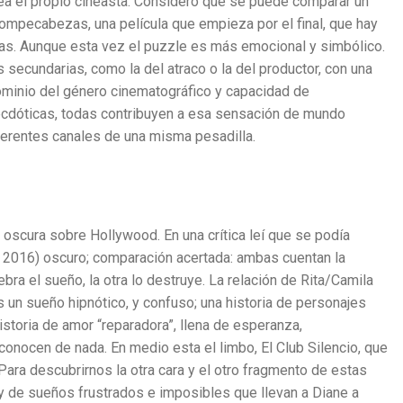
rea el propio cineasta. Considero que se puede comparar un
rompecabezas, una película que empieza por el final, que hay
zas. Aunque esta vez el puzzle es más emocional y simbólico.
as secundarias, como la del atraco o la del productor, con una
minio del género cinematográfico y capacidad de
ecdóticas, todas contribuyen a esa sensación de mundo
erentes canales de una misma pesadilla.
oscura sobre Hollywood. En una crítica leí que se podía
 2016) oscuro; comparación acertada: ambas cuentan la
bra el sueño, la otra lo destruye. La relación de Rita/Camila
s un sueño hipnótico, y confuso; una historia de personajes
istoria de amor “reparadora”, llena de esperanza,
onocen de nada. En medio esta el limbo, El Club Silencio, que
Para descubrirnos la otra cara y el otro fragmento de estas
 y de sueños frustrados e imposibles que llevan a Diane a