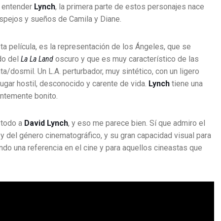
e entender
Lynch
, la primera parte de estos personajes nace
espejos y sueños de Camila y Diane.
a película, es la representación de los Ángeles, que se
do del
La La Land
oscuro y que es muy característico de las
/dosmil. Un L.A. perturbador, muy sintético, con un ligero
ugar hostil, desconocido y carente de vida.
Lynch
tiene una
antemente bonito.
 todo a
David Lynch
, y eso me parece bien. Sí que admiro el
 y del género cinematográfico, y su gran capacidad visual para
ndo una referencia en el cine y para aquellos cineastas que