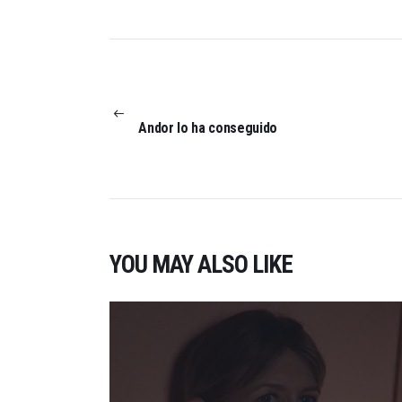
NAVEGACIÓN
DE
ENTRADAS
PREVIOUS
POST:
Andor lo ha conseguido
YOU MAY ALSO LIKE