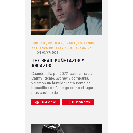
COMEDIA
,
CRÍTICAS
,
DRAMA
,
ESTRENOS
,
ESTRENOS DE TELEVISIÓN
,
TELEVISIÓN
ON
07/07/2026
THE BEAR: PUÑETAZOS Y
ABRAZOS
Cuando, allá por 2022, conocimos a
Carmy, Richie, Sydney y compañía,
veíamos un humilde restaurante de
bocadillos de Chicago como el lugar
más caótico del…
154
Views
0
Comments