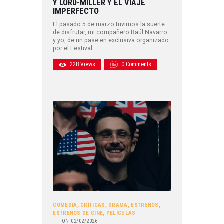
Y LORD-MILLER Y EL VIAJE
IMPERFECTO
El pasado 5 de marzo tuvimos la suerte
de disfrutar, mi compañero Raúl Navarro
y yo, de un pase en exclusiva organizado
por el Festival…
228
Views
0
Comments
COMEDIA
,
CRÍTICAS
,
DRAMA
,
ESTRENOS
,
ESTRENOS DE CINE
,
PELÍCULAS
ON
02/02/2026