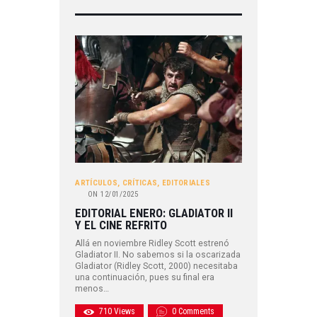
ARTÍCULOS
,
CRÍTICAS
,
EDITORIALES
ON
12/01/2025
EDITORIAL ENERO: GLADIATOR II
Y EL CINE REFRITO
Allá en noviembre Ridley Scott estrenó
Gladiator II. No sabemos si la oscarizada
Gladiator (Ridley Scott, 2000) necesitaba
una continuación, pues su final era
menos…
710
Views
0
Comments