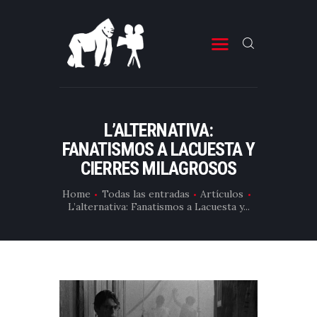
ESTRENOS DE CINE
ESTRENOS DE TELEVISIÓN
L’ALTERNATIVA:
FANATISMOS A LACUESTA Y
CRÍTICAS
CIERRES MILAGROSOS
ARTÍCULOS
Home
Todas las entradas
Artículos
ESPECIALES
L’alternativa: Fanatismos a Lacuesta y...
LISTAS
EDITORIALES
EQUIPO DE BBK
TÉRMINOS Y CONDICIONES