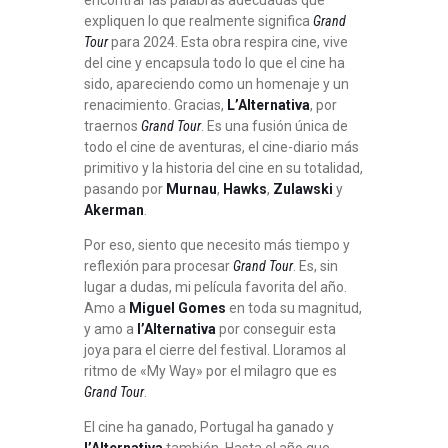
expliquen lo que realmente significa
Grand
Tour
para 2024. Esta obra respira cine, vive
del cine y encapsula todo lo que el cine ha
sido, apareciendo como un homenaje y un
renacimiento. Gracias,
L’Alternativa
, por
traernos
Grand Tour
. Es una fusión única de
todo el cine de aventuras, el cine-diario más
primitivo y la historia del cine en su totalidad,
pasando por
Murnau
,
Hawks
,
Zulawski
y
Akerman
.
Por eso, siento que necesito más tiempo y
reflexión para procesar
Grand Tour
. Es, sin
lugar a dudas, mi película favorita del año.
Amo a
Miguel Gomes
en toda su magnitud,
y amo a
l’Alternativa
por conseguir esta
joya para el cierre del festival. Lloramos al
ritmo de «My Way» por el milagro que es
Grand Tour
.
El cine ha ganado, Portugal ha ganado y
l’Alternativa
también. Hasta el año que