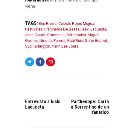
viene.
TAGS:
Ben Rivers
,
Celeste Rojas Mujica
,
Festivales
,
Francesca De Bassa
,
Isaki Lacuesta
,
Jean Claude Rousseau
,
l'alternativa
,
Miguel
Gomes
,
Nicolás Pereda
,
Raúl Ruiz
,
Sofie Benoot
,
Syd Farrington
,
Yann Les Jours
NAVEGACIÓN
DE
ENTRADAS
PREVIOUS
NEXT
POST:
POST:
Entrevista a Isaki
Parthenope: Carta
Lacuesta
a Sorrentino de un
fanático