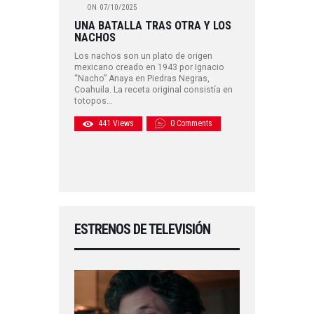
ON
07/10/2025
UNA BATALLA TRAS OTRA Y LOS
NACHOS
Los nachos son un plato de origen
mexicano creado en 1943 por Ignacio
“Nacho” Anaya en Piedras Negras,
Coahuila. La receta original consistía en
totopos…
441
Views
0
Comments
ESTRENOS DE TELEVISIÓN