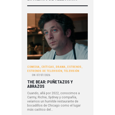
COMEDIA
,
CRÍTICAS
,
DRAMA
,
ESTRENOS
,
ESTRENOS DE TELEVISIÓN
,
TELEVISIÓN
ON
07/07/2026
THE BEAR: PUÑETAZOS Y
ABRAZOS
Cuando, allá por 2022, conocimos a
Carmy, Richie, Sydney y compañía,
veíamos un humilde restaurante de
bocadillos de Chicago como el lugar
más caótico del…