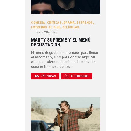
COMEDIA
,
CRÍTICAS
,
DRAMA
,
ESTRENOS
,
ESTRENOS DE CINE
,
PELÍCULAS
ON
02/02/2026
MARTY SUPREME Y EL MENÚ
DEGUSTACIÓN
El menú degustación no nace para llenar
el estómago, sino para contar algo. Su
origen moderno se sitúa en la nouvelle
cuisine francesa de los…
259
Views
0
Comments