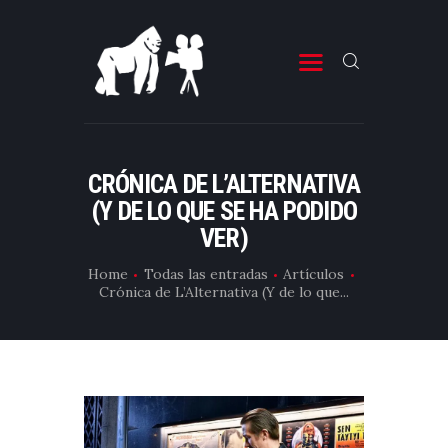
ESTRENOS DE CINE
ESTRENOS DE TELEVISIÓN
CRÓNICA DE L’ALTERNATIVA
(Y DE LO QUE SE HA PODIDO
CRÍTICAS
VER)
ARTÍCULOS
Home
Todas las entradas
Artículos
ESPECIALES
Crónica de L’Alternativa (Y de lo que...
LISTAS
EDITORIALES
EQUIPO DE BBK
TÉRMINOS Y CONDICIONES