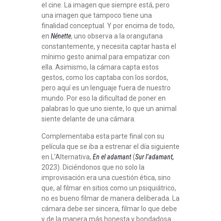
el cine. La imagen que siempre está, pero
una imagen que tampoco tiene una
finalidad conceptual. Y por encima de todo,
en
Nénette
, uno observa a la orangutana
constantemente, y necesita captar hasta el
mínimo gesto animal para empatizar con
ella. Asimismo, la cámara capta estos
gestos, como los captaba con los sordos,
pero aquí es un lenguaje fuera de nuestro
mundo. Por eso la dificultad de poner en
palabras lo que uno siente, lo que un animal
siente delante de una cámara.
Complementaba esta parte final con su
película que se iba a estrenar el día siguiente
en L’Alternativa,
En el adamant
(
Sur l’adamant,
2023). Diciéndonos que no solo la
improvisación era una cuestión ética, sino
que, al filmar en sitios como un psiquiátrico,
no es bueno filmar de manera deliberada. La
cámara debe ser sincera, filmar lo que debe
y de la manera más honesta y bondadosa