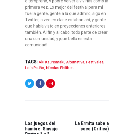
o temprano, y podré volver a vivirlas como la
primera vez. Lo mejor del festival para mi
fue la gente, gente a la que admiro, sigo en
Twitter, o veo en clase estaban ahí, y gente
que había visto en proyecciones anteriores
también. Al fin y al cabo, todo parte de crear
una comunidad, y ¡qué bella es esta
comunidad!
TAGS:
Aki Kaurismäki
,
Alternativa
,
Festivales
,
Lois Patiño
,
Nicolas Philibert
NAVEGACIÓN
DE
ENTRADAS
PREVIOUS
NEXT
POST:
POST:
Los juegos del
La Ermita sabe a
hambre: Sinsajo
poco (Crítica)