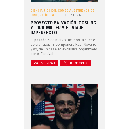
CIENCIA FICCIÓN
,
COMEDIA
,
ESTRENOS DE
CINE
,
PELÍCULAS
ON
31/03/2026
PROYECTO SALVACIÓN: GOSLING
Y LORD-MILLER Y EL VIAJE
IMPERFECTO
El pasado 5 de marzo tuvimos la suerte
de disfrutar, mi compañero Raúl Navarro
y yo, de un pase en exclusiva organizado
por el Festival…
229
Views
0
Comments