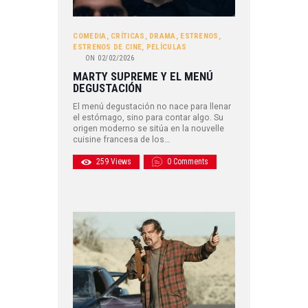
COMEDIA
,
CRÍTICAS
,
DRAMA
,
ESTRENOS
,
ESTRENOS DE CINE
,
PELÍCULAS
ON
02/02/2026
MARTY SUPREME Y EL MENÚ
DEGUSTACIÓN
El menú degustación no nace para llenar
el estómago, sino para contar algo. Su
origen moderno se sitúa en la nouvelle
cuisine francesa de los…
259
Views
0
Comments