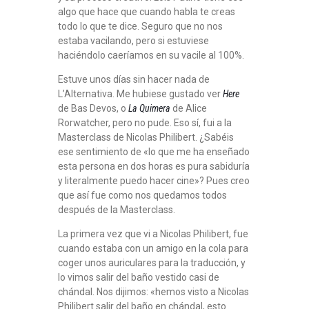
algo que hace que cuando habla te creas
todo lo que te dice. Seguro que no nos
estaba vacilando, pero si estuviese
haciéndolo caeríamos en su vacile al 100%.
Estuve unos días sin hacer nada de
L’Alternativa. Me hubiese gustado ver
Here
de Bas Devos, o
La Quimera
de Alice
Rorwatcher, pero no pude. Eso sí, fui a la
Masterclass de Nicolas Philibert. ¿Sabéis
ese sentimiento de «lo que me ha enseñado
esta persona en dos horas es pura sabiduría
y literalmente puedo hacer cine»? Pues creo
que así fue como nos quedamos todos
después de la Masterclass.
La primera vez que vi a Nicolas Philibert, fue
cuando estaba con un amigo en la cola para
coger unos auriculares para la traducción, y
lo vimos salir del baño vestido casi de
chándal. Nos dijimos: «hemos visto a Nicolas
Philibert salir del baño en chándal, esto