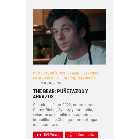
COMEDIA
,
CRÍTICAS
,
DRAMA
,
ESTRENOS
,
ESTRENOS DE TELEVISIÓN
,
TELEVISIÓN
ON
07/07/2026
THE BEAR: PUÑETAZOS Y
ABRAZOS
Cuando, allá por 2022, conocimos a
Carmy, Richie, Sydney y compañía,
veíamos un humilde restaurante de
bocadillos de Chicago como el lugar
más caótico del…
159
Views
0
Comments