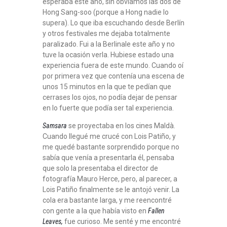
esperaba este año, sin obviamos las dos de
Hong Sang-soo (porque a Hong nadie lo
supera). Lo que iba escuchando desde Berlín
y otros festivales me dejaba totalmente
paralizado. Fui a la Berlinale este año y no
tuve la ocasión verla. Hubiese estado una
experiencia fuera de este mundo. Cuando oí
por primera vez que contenía una escena de
unos 15 minutos en la que te pedían que
cerrases los ojos, no podía dejar de pensar
en lo fuerte que podía ser tal experiencia.
Samsara
se proyectaba en los cines Maldà.
Cuando llegué me crucé con Lois Patiño, y
me quedé bastante sorprendido porque no
sabía que venía a presentarla él, pensaba
que solo la presentaba el director de
fotografía Mauro Herce, pero, al parecer, a
Lois Patiño finalmente se le antojó venir. La
cola era bastante larga, y me reencontré
con gente a la que había visto en
Fallen
Leaves,
fue curioso. Me senté y me encontré