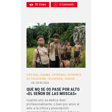
85
Views
0
Comments
CRÍTICAS
,
DRAMA
,
ESTRENOS
,
ESTRENOS
DE TELEVISIÓN
,
TELEVISIÓN
,
TERROR
ON
20/05/2026
QUE NO SE OS PASE POR ALTO
«EL SEÑOR DE LAS MOSCAS»
Cuando uno se dedica -bien
profesionalmente, o bien por amor al
arte- a la crítica y prescripción