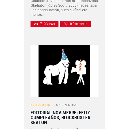
Gladiator II. No sabemos si la oscarizada
Gladiator (Ridley Scott, 2000) necesitaba
una continuación, pues su final era
menos…
710
Views
0
Comments
EDITORIALES
ON
01/11/2024
EDITORIAL NOVIMEBRE: FELIZ
CUMPLEAÑOS, BLOCKBUSTER
KEATON