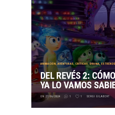
ANIMACIÓN
,
AVENTURAS
,
CRÍTICAS
,
DRAMA
,
ESTRENOS
DEL REVÉS 2: CÓM
YA LO VAMOS SABI
ON 27/06/2024
1
1
SERGI GILABERT