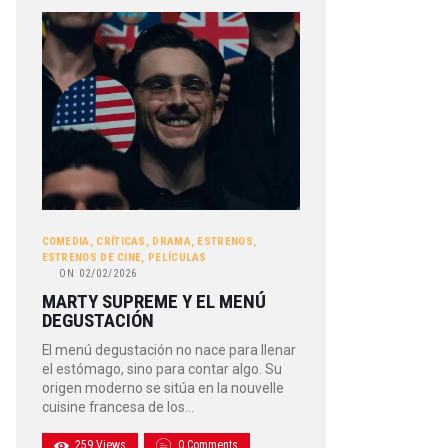
COMEDIA
,
CRÍTICAS
,
DRAMA
,
ESTRENOS
,
ESTRENOS DE CINE
,
PELÍCULAS
ON
02/02/2026
MARTY SUPREME Y EL MENÚ
DEGUSTACIÓN
El menú degustación no nace para llenar
el estómago, sino para contar algo. Su
origen moderno se sitúa en la nouvelle
cuisine francesa de los…
259
Views
0
Comments