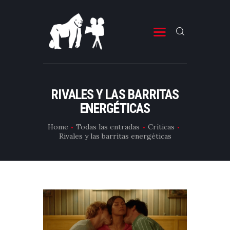
ESTRENOS DE CINE
ESTRENOS DE TELEVISIÓN
RIVALES Y LAS BARRITAS
ENERGÉTICAS
CRÍTICAS
ARTÍCULOS
Home
Todas las entradas
Críticas
Rivales y las barritas energéticas
ESPECIALES
LISTAS
EDITORIALES
EQUIPO DE BBK
TÉRMINOS Y CONDICIONES