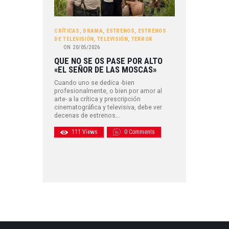
CRÍTICAS
,
DRAMA
,
ESTRENOS
,
ESTRENOS
DE TELEVISIÓN
,
TELEVISIÓN
,
TERROR
ON
20/05/2026
QUE NO SE OS PASE POR ALTO
«EL SEÑOR DE LAS MOSCAS»
Cuando uno se dedica -bien
profesionalmente, o bien por amor al
arte- a la crítica y prescripción
cinematográfica y televisiva, debe ver
decenas de estrenos…
111
Views
0
Comments