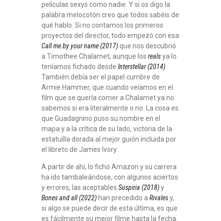
películas sexys como nadie. Y si os digo la
palabra melocotón creo que todos sabéis de
qué hablo. Si no contamos los primeros
proyectos del director, todo empezó con esa
Call me by your name (2017)
que nos descubrió
a Timothee Chalamet, aunque los
reals
ya lo
teníamos fichado desde
Interstellar (2014)
.
También debía ser el papel cumbre de
Armie Hammer, que cuando veíamos en el
film que se quería comer a Chalamet ya no
sabemos si era literalmente o no. La cosa es
que Guadagnino puso su nombre en el
mapa y a la crítica de su lado, victoria de la
estatuilla dorada al mejor guión incluida por
el libreto de James Ivory.
A partir de ahí, lo fichó Amazon y su carrera
ha ido tambaleándose, con algunos aciertos
y errores, las aceptables
Suspiria (2018)
y
Bones and all (2022)
han precedido a
Rivales
y,
si algo se puede decir de esta última, es que
es fácilmente su mejor filme hasta la fecha.