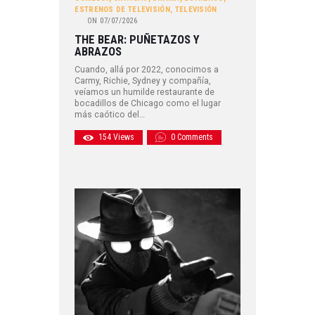
ESTRENOS DE TELEVISIÓN
,
TELEVISIÓN
ON
07/07/2026
THE BEAR: PUÑETAZOS Y
ABRAZOS
Cuando, allá por 2022, conocimos a
Carmy, Richie, Sydney y compañía,
veíamos un humilde restaurante de
bocadillos de Chicago como el lugar
más caótico del…
154
Views
0
Comments