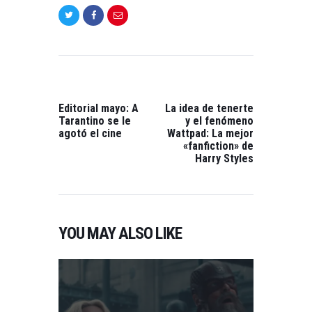
NAVEGACIÓN
DE
ENTRADAS
PREVIOUS
NEXT
POST:
POST:
Editorial mayo: A
La idea de tenerte
Tarantino se le
y el fenómeno
agotó el cine
Wattpad: La mejor
«fanfiction» de
Harry Styles
YOU MAY ALSO LIKE