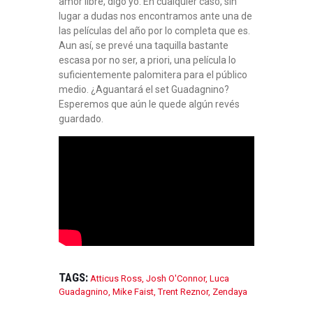
amor libre, digo yo. En cualquier caso, sin
lugar a dudas nos encontramos ante una de
las películas del año por lo completa que es.
Aun así, se prevé una taquilla bastante
escasa por no ser, a priori, una película lo
suficientemente palomitera para el público
medio. ¿Aguantará el set Guadagnino?
Esperemos que aún le quede algún revés
guardado.
TAGS:
Atticus Ross
,
Josh O'Connor
,
Luca
Guadagnino
,
Mike Faist
,
Trent Reznor
,
Zendaya