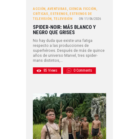
ACCIÓN
,
AVENTURAS
,
CIENCIA FICCIÓN
,
CRÍTICAS
,
ESTRENOS
,
ESTRENOS DE
TELEVISIÓN
,
TELEVISIÓN
ON
11/06/2026
SPIDER-NOIR: MÁS BLANCO Y
NEGRO QUE GRISES
No hay duda que existe una fatiga
respecto a las producciones de
superhéroes. Después de más de quince
años de universo Marvel, tres spider-
mans distintos,…
85
Views
0
Comments