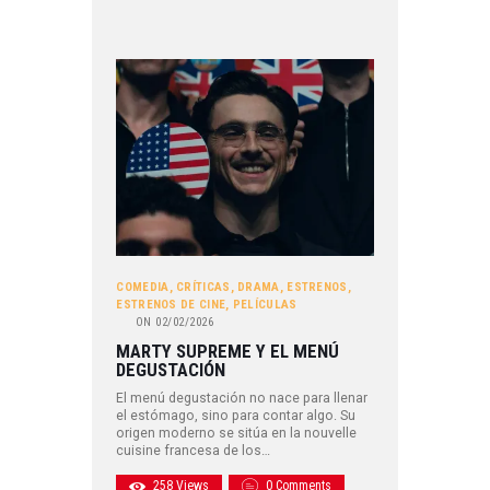
COMEDIA
,
CRÍTICAS
,
DRAMA
,
ESTRENOS
,
ESTRENOS DE CINE
,
PELÍCULAS
ON
02/02/2026
MARTY SUPREME Y EL MENÚ
DEGUSTACIÓN
El menú degustación no nace para llenar
el estómago, sino para contar algo. Su
origen moderno se sitúa en la nouvelle
cuisine francesa de los…
258
Views
0
Comments