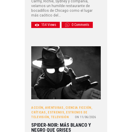
Carmy, Richie, Sydney y compañía,
veíamos un humilde restaurante de
bocadillos de Chicago como el lugar
más caótico del…
154
Views
0
Comments
ACCIÓN
,
AVENTURAS
,
CIENCIA FICCIÓN
,
CRÍTICAS
,
ESTRENOS
,
ESTRENOS DE
TELEVISIÓN
,
TELEVISIÓN
ON
11/06/2026
SPIDER-NOIR: MÁS BLANCO Y
NEGRO QUE GRISES