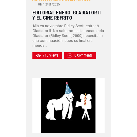
ON
12/01/2025
EDITORIAL ENERO: GLADIATOR II
Y EL CINE REFRITO
Allá en noviembre Ridley Scott estrenó
Gladiator II. No sabemos si la oscarizada
Gladiator (Ridley Scott, 2000) necesitaba
una continuación, pues su final era
menos…
710
Views
0
Comments