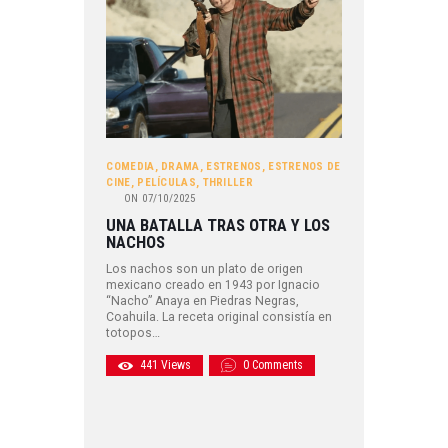
COMEDIA
,
DRAMA
,
ESTRENOS
,
ESTRENOS DE
CINE
,
PELÍCULAS
,
THRILLER
ON
07/10/2025
UNA BATALLA TRAS OTRA Y LOS
NACHOS
Los nachos son un plato de origen
mexicano creado en 1943 por Ignacio
“Nacho” Anaya en Piedras Negras,
Coahuila. La receta original consistía en
totopos…
441
Views
0
Comments