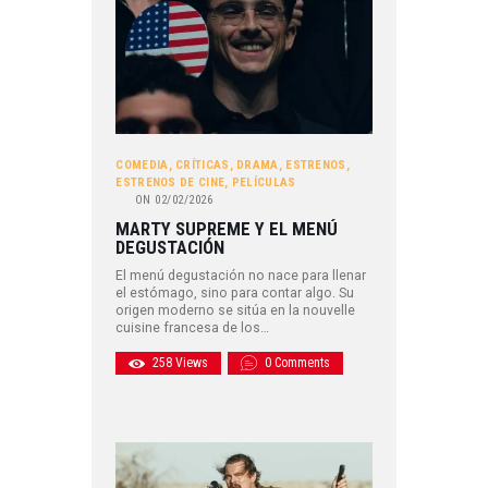
COMEDIA
,
CRÍTICAS
,
DRAMA
,
ESTRENOS
,
ESTRENOS DE CINE
,
PELÍCULAS
ON
02/02/2026
MARTY SUPREME Y EL MENÚ
DEGUSTACIÓN
El menú degustación no nace para llenar
el estómago, sino para contar algo. Su
origen moderno se sitúa en la nouvelle
cuisine francesa de los…
258
Views
0
Comments