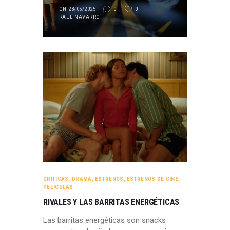
ON 28/05/2025
0
0
RAÚL NAVARRO
CRÍTICAS
,
DRAMA
,
ESTRENOS
,
ESTRENOS DE CINE
,
PELÍCULAS
RIVALES Y LAS BARRITAS ENERGÉTICAS
Las barritas energéticas son snacks