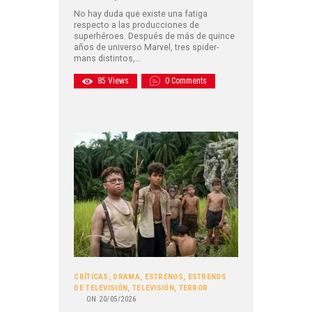
No hay duda que existe una fatiga
respecto a las producciones de
superhéroes. Después de más de quince
años de universo Marvel, tres spider-
mans distintos,…
85
Views
0
Comments
CRÍTICAS
,
DRAMA
,
ESTRENOS
,
ESTRENOS
DE TELEVISIÓN
,
TELEVISIÓN
,
TERROR
ON
20/05/2026