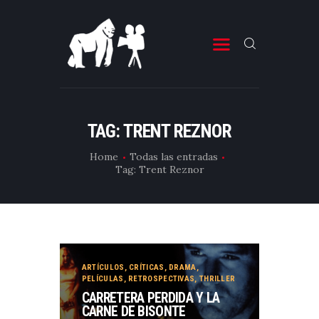
ESTRENOS DE CINE
ESTRENOS DE TELEVISIÓN
TAG: TRENT REZNOR
CRÍTICAS
Home
Todas las entradas
Tag: Trent Reznor
ARTÍCULOS
ESPECIALES
LISTAS
EDITORIALES
ARTÍCULOS
,
CRÍTICAS
,
DRAMA
,
EQUIPO DE BBK
PELÍCULAS
,
RETROSPECTIVAS
,
THRILLER
CARRETERA PERDIDA Y LA
TÉRMINOS Y CONDICIONES
CARNE DE BISONTE