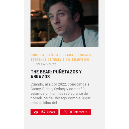
COMEDIA
,
CRÍTICAS
,
DRAMA
,
ESTRENOS
,
ESTRENOS DE TELEVISIÓN
,
TELEVISIÓN
ON
07/07/2026
THE BEAR: PUÑETAZOS Y
ABRAZOS
Cuando, allá por 2022, conocimos a
Carmy, Richie, Sydney y compañía,
veíamos un humilde restaurante de
bocadillos de Chicago como el lugar
más caótico del…
157
Views
0
Comments