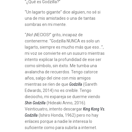
“¿Qué es Godzilla?”
“Un lagarto gigante” dice alguien, no sé si
una de mis amistades o una de tantas
sombras en mi mente.
“¡No! ¡NECIOS!” grito, incapaz de
contenerme. “Godzilla NUNCA es solo un
lagarto, siempre es mucho más que eso…”,
mi voz se convierte en un susurro mientras
intento explicar la profundidad de ese ser
como símbolo, sin éxito. Me tumba una
avalancha de recuerdos. Tengo catorce
años, salgo del cine con mis amigos
mientras se ríen de que
Godzilla
(Gareth
Edwards, 2014) no es creíble. Tengo
dieciocho, mi expareja se duerme viendo
Shin Godzilla
(Hideaki Anno, 2016).
Veinticuatro, intento descargar
King Kong Vs.
Godzilla
(Ishiro Honda, 1962) pero no hay
enlaces porque a nadie le interesa lo
suficiente como para subirla a internet.