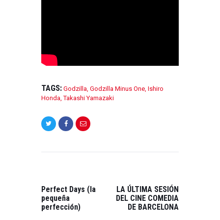
TAGS:
Godzilla
,
Godzilla Minus One
,
Ishiro
Honda
,
Takashi Yamazaki
NAVEGACIÓN
DE
ENTRADAS
PREVIOUS
NEXT
POST:
POST:
Perfect Days (la
LA ÚLTIMA SESIÓN
pequeña
DEL CINE COMEDIA
perfección)
DE BARCELONA