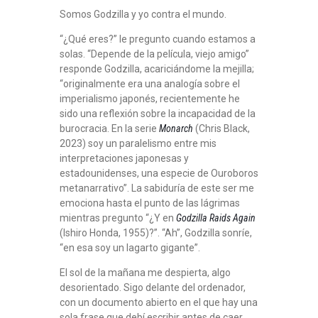
Somos Godzilla y yo contra el mundo.
“¿Qué eres?” le pregunto cuando estamos a
solas. “Depende de la película, viejo amigo”
responde Godzilla, acariciándome la mejilla;
“originalmente era una analogía sobre el
imperialismo japonés, recientemente he
sido una reflexión sobre la incapacidad de la
burocracia. En la serie
Monarch
(Chris Black,
2023) soy un paralelismo entre mis
interpretaciones japonesas y
estadounidenses, una especie de Ouroboros
metanarrativo”. La sabiduría de este ser me
emociona hasta el punto de las lágrimas
mientras pregunto “¿Y en
Godzilla Raids Again
(Ishiro Honda, 1955)?”. “Ah”, Godzilla sonríe,
“en esa soy un lagarto gigante”.
El sol de la mañana me despierta, algo
desorientado. Sigo delante del ordenador,
con un documento abierto en el que hay una
sola frase que debí escribir antes de caer