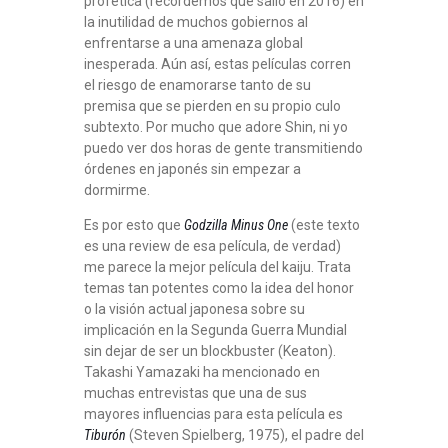
profética (recordemos que salió en 2016) en
la inutilidad de muchos gobiernos al
enfrentarse a una amenaza global
inesperada. Aún así, estas películas corren
el riesgo de enamorarse tanto de su
premisa que se pierden en su propio culo
subtexto. Por mucho que adore Shin, ni yo
puedo ver dos horas de gente transmitiendo
órdenes en japonés sin empezar a
dormirme.
Es por esto que
Godzilla Minus One
(este texto
es una review de esa película, de verdad)
me parece la mejor película del kaiju. Trata
temas tan potentes como la idea del honor
o la visión actual japonesa sobre su
implicación en la Segunda Guerra Mundial
sin dejar de ser un blockbuster (Keaton).
Takashi Yamazaki ha mencionado en
muchas entrevistas que una de sus
mayores influencias para esta película es
Tiburón
(Steven Spielberg, 1975), el padre del