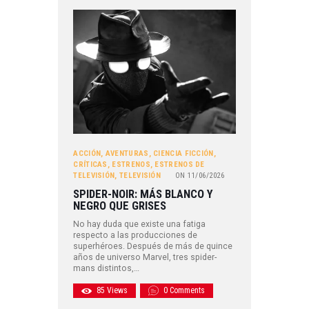
ACCIÓN
,
AVENTURAS
,
CIENCIA FICCIÓN
,
CRÍTICAS
,
ESTRENOS
,
ESTRENOS DE
TELEVISIÓN
,
TELEVISIÓN
ON
11/06/2026
SPIDER-NOIR: MÁS BLANCO Y
NEGRO QUE GRISES
No hay duda que existe una fatiga
respecto a las producciones de
superhéroes. Después de más de quince
años de universo Marvel, tres spider-
mans distintos,…
85
Views
0
Comments