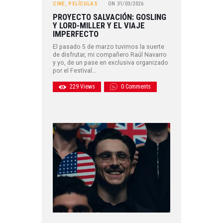
CINE
,
PELÍCULAS
ON
31/03/2026
PROYECTO SALVACIÓN: GOSLING
Y LORD-MILLER Y EL VIAJE
IMPERFECTO
El pasado 5 de marzo tuvimos la suerte
de disfrutar, mi compañero Raúl Navarro
y yo, de un pase en exclusiva organizado
por el Festival…
229
Views
0
Comments