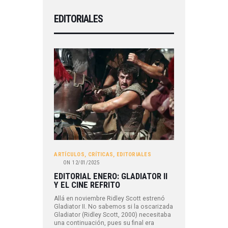
EDITORIALES
ARTÍCULOS
,
CRÍTICAS
,
EDITORIALES
ON
12/01/2025
EDITORIAL ENERO: GLADIATOR II
Y EL CINE REFRITO
Allá en noviembre Ridley Scott estrenó
Gladiator II. No sabemos si la oscarizada
Gladiator (Ridley Scott, 2000) necesitaba
una continuación, pues su final era