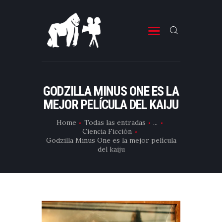
ESTRENOS DE CINE
ESTRENOS DE TELEVISIÓN
GODZILLA MINUS ONE ES LA
MEJOR PELÍCULA DEL KAIJU
CRÍTICAS
ARTÍCULOS
Home
Todas las entradas
...
Ciencia Ficción
ESPECIALES
Godzilla Minus One es la mejor película
del kaiju
LISTAS
EDITORIALES
EQUIPO DE BBK
TÉRMINOS Y CONDICIONES