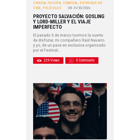
CIENCIA FICCIÓN
,
COMEDIA
,
ESTRENOS DE
CINE
,
PELÍCULAS
ON
31/03/2026
PROYECTO SALVACIÓN: GOSLING
Y LORD-MILLER Y EL VIAJE
IMPERFECTO
El pasado 5 de marzo tuvimos la suerte
de disfrutar, mi compañero Raúl Navarro
y yo, de un pase en exclusiva organizado
por el Festival…
229
Views
0
Comments