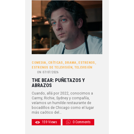
COMEDIA
,
CRÍTICAS
,
DRAMA
,
ESTRENOS
,
ESTRENOS DE TELEVISIÓN
,
TELEVISIÓN
ON
07/07/2026
THE BEAR: PUÑETAZOS Y
ABRAZOS
Cuando, allá por 2022, conocimos a
Carmy, Richie, Sydney y compañía,
veíamos un humilde restaurante de
bocadillos de Chicago como el lugar
más caótico del…
159
Views
0
Comments