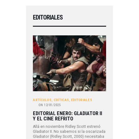
EDITORIALES
ARTÍCULOS
,
CRÍTICAS
,
EDITORIALES
ON
12/01/2025
EDITORIAL ENERO: GLADIATOR II
Y EL CINE REFRITO
Allá en noviembre Ridley Scott estrenó
Gladiator II. No sabemos si la oscarizada
Gladiator (Ridley Scott, 2000) necesitaba