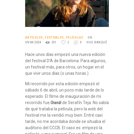
ARTÍCULOS
,
FESTIVALES
,
PELÍCULAS
ON
09/04/2024
331
2
0
HUG BANQUÉ
Hace unos días empezó una nueva edición
del festival D’A de Barcelona. Para algunos,
un festival más, para otros, un hogar en el
que vivir unos días (o unas horas.)
Mi recorrido por esta edición empezó el
sábado 6 de abril, un poco más tarde de lo
esperado. El filme de inauguración de mi
recorrido fue
Orandi
de Serafín Teja. No sabía
de qué trataba la película, pero la web del
festival me la vendió muy bien. Entré casi
tarde, no me acordaba donde se situaba el
auditorio del CCCB. El caso es: empezó la