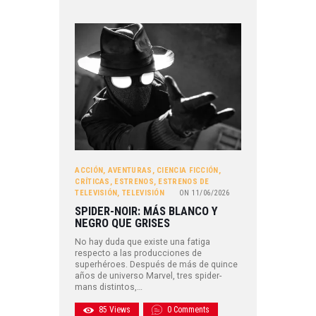
ACCIÓN
,
AVENTURAS
,
CIENCIA FICCIÓN
,
CRÍTICAS
,
ESTRENOS
,
ESTRENOS DE
TELEVISIÓN
,
TELEVISIÓN
ON
11/06/2026
SPIDER-NOIR: MÁS BLANCO Y
NEGRO QUE GRISES
No hay duda que existe una fatiga
respecto a las producciones de
superhéroes. Después de más de quince
años de universo Marvel, tres spider-
mans distintos,…
85
Views
0
Comments