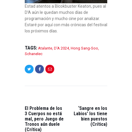
Estad atentos a Blcokbuster Keaton, pues al
D’A aún le quedan muchos días de
programación y mucho cine por analizar.
Estaré por aquí con más crónicas del festival
los próximos días.
TAGS:
Atalante
,
D'A 2024
,
Hong Sang-Soo
,
Schanelec
NAVEGACIÓN
DE
ENTRADAS
PREVIOUS
NEXT
POST:
POST:
El Problema de los
‘Sangre en los
3 Cuerpos no está
Labios’ los tiene
mal, pero Juego de
bien puestos
Tronos aún duele
(Crítica)
(Crítica)