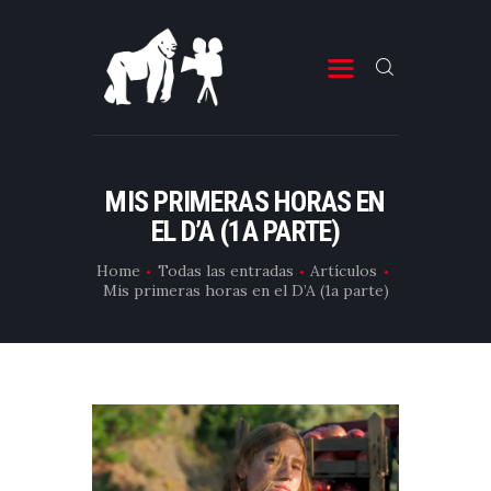
ESTRENOS DE CINE
ESTRENOS DE TELEVISIÓN
MIS PRIMERAS HORAS EN
EL D’A (1A PARTE)
CRÍTICAS
ARTÍCULOS
Home
Todas las entradas
Artículos
Mis primeras horas en el D’A (1a parte)
ESPECIALES
LISTAS
EDITORIALES
EQUIPO DE BBK
TÉRMINOS Y CONDICIONES