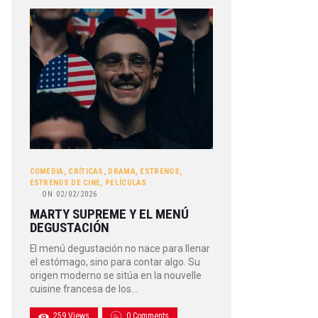
COMEDIA
,
CRÍTICAS
,
DRAMA
,
ESTRENOS
,
ESTRENOS DE CINE
,
PELÍCULAS
ON
02/02/2026
MARTY SUPREME Y EL MENÚ
DEGUSTACIÓN
El menú degustación no nace para llenar
el estómago, sino para contar algo. Su
origen moderno se sitúa en la nouvelle
cuisine francesa de los…
259
Views
0
Comments