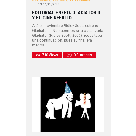
ON
12/01/2025
EDITORIAL ENERO: GLADIATOR II
Y EL CINE REFRITO
Allá en noviembre Ridley Scott estrenó
Gladiator II. No sabemos si la oscarizada
Gladiator (Ridley Scott, 2000) necesitaba
una continuación, pues su final era
menos…
710
Views
0
Comments