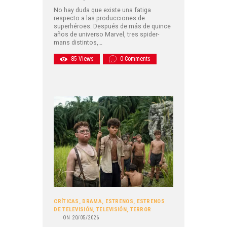
No hay duda que existe una fatiga
respecto a las producciones de
superhéroes. Después de más de quince
años de universo Marvel, tres spider-
mans distintos,…
85
Views
0
Comments
CRÍTICAS
,
DRAMA
,
ESTRENOS
,
ESTRENOS
DE TELEVISIÓN
,
TELEVISIÓN
,
TERROR
ON
20/05/2026