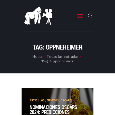
ESTRENOS DE CINE
ESTRENOS DE TELEVISIÓN
TAG: OPPNEHEIMER
CRÍTICAS
Home
Todas las entradas
Tag: Oppneheimer
ARTÍCULOS
ESPECIALES
LISTAS
EDITORIALES
EQUIPO DE BBK
ARTÍCULOS
,
ENSAYOS
,
OSCARS
NOMINACIONES OSCARS
TÉRMINOS Y CONDICIONES
2024: PREDICCIONES