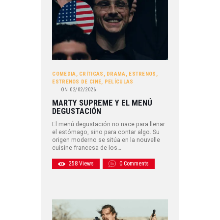
COMEDIA
,
CRÍTICAS
,
DRAMA
,
ESTRENOS
,
ESTRENOS DE CINE
,
PELÍCULAS
ON
02/02/2026
MARTY SUPREME Y EL MENÚ
DEGUSTACIÓN
El menú degustación no nace para llenar
el estómago, sino para contar algo. Su
origen moderno se sitúa en la nouvelle
cuisine francesa de los…
258
Views
0
Comments