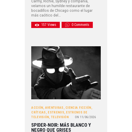
Carmy, Richie, Sydney y compañía,
veíamos un humilde restaurante de
bocadillos de Chicago como el lugar
más caótico del…
157
Views
0
Comments
ACCIÓN
,
AVENTURAS
,
CIENCIA FICCIÓN
,
CRÍTICAS
,
ESTRENOS
,
ESTRENOS DE
TELEVISIÓN
,
TELEVISIÓN
ON
11/06/2026
SPIDER-NOIR: MÁS BLANCO Y
NEGRO QUE GRISES