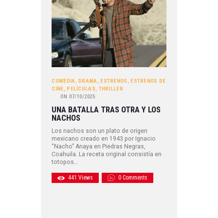
COMEDIA
,
DRAMA
,
ESTRENOS
,
ESTRENOS DE
CINE
,
PELÍCULAS
,
THRILLER
ON
07/10/2025
UNA BATALLA TRAS OTRA Y LOS
NACHOS
Los nachos son un plato de origen
mexicano creado en 1943 por Ignacio
“Nacho” Anaya en Piedras Negras,
Coahuila. La receta original consistía en
totopos…
441
Views
0
Comments