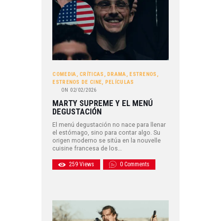
COMEDIA
,
CRÍTICAS
,
DRAMA
,
ESTRENOS
,
ESTRENOS DE CINE
,
PELÍCULAS
ON
02/02/2026
MARTY SUPREME Y EL MENÚ
DEGUSTACIÓN
El menú degustación no nace para llenar
el estómago, sino para contar algo. Su
origen moderno se sitúa en la nouvelle
cuisine francesa de los…
259
Views
0
Comments