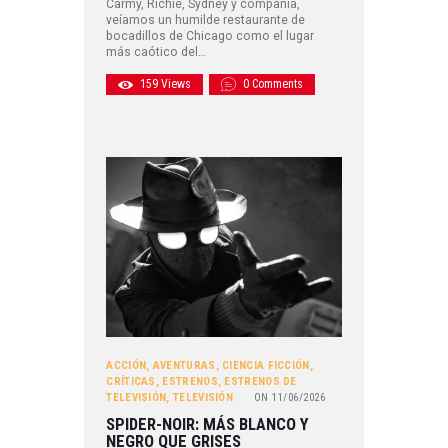
Carmy, Richie, Sydney y compañía,
veíamos un humilde restaurante de
bocadillos de Chicago como el lugar
más caótico del…
159
Views
0
Comments
ACCIÓN
,
AVENTURAS
,
CIENCIA FICCIÓN
,
CRÍTICAS
,
ESTRENOS
,
ESTRENOS DE
TELEVISIÓN
,
TELEVISIÓN
ON
11/06/2026
SPIDER-NOIR: MÁS BLANCO Y
NEGRO QUE GRISES