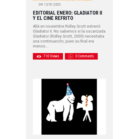
ON
12/01/2025
EDITORIAL ENERO: GLADIATOR II
Y EL CINE REFRITO
Allá en noviembre Ridley Scott estrenó
Gladiator II. No sabemos si la oscarizada
Gladiator (Ridley Scott, 2000) necesitaba
una continuación, pues su final era
menos…
710
Views
0
Comments