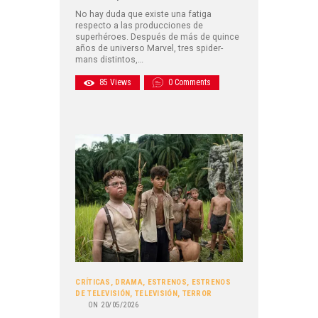
No hay duda que existe una fatiga
respecto a las producciones de
superhéroes. Después de más de quince
años de universo Marvel, tres spider-
mans distintos,…
85
Views
0
Comments
CRÍTICAS
,
DRAMA
,
ESTRENOS
,
ESTRENOS
DE TELEVISIÓN
,
TELEVISIÓN
,
TERROR
ON
20/05/2026