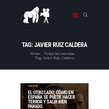
ESTRENOS DE CINE
ESTRENOS DE TELEVISIÓN
TAG: JAVIER RUIZ CALDERA
CRÍTICAS
Home
Todas las entradas
Tag: Javier Ruiz Caldera
ARTÍCULOS
ESPECIALES
LISTAS
COMEDIA
,
DRAMA
,
ESTRENOS DE
TELEVISIÓN
,
FANTÁSTICO
,
TELEVISIÓN
,
EDITORIALES
TERROR
EL OTRO LADO, CÓMO EN
EQUIPO DE BBK
ESPAÑA SE PUEDE HACER
TERROR Y SALIR BIEN
TÉRMINOS Y CONDICIONES
PARADO