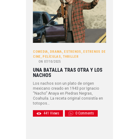
COMEDIA
,
DRAMA
,
ESTRENOS
,
ESTRENOS DE
CINE
,
PELÍCULAS
,
THRILLER
ON
07/10/2025
UNA BATALLA TRAS OTRA Y LOS
NACHOS
Los nachos son un plato de origen
mexicano creado en 1943 por Ignacio
“Nacho” Anaya en Piedras Negras,
Coahuila. La receta original consistía en
totopos…
441
Views
0
Comments