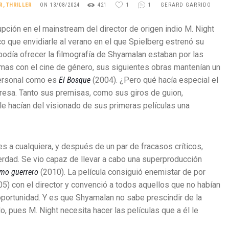
R
,
THRILLER
ON 13/08/2024
421
1
1
GERARD GARRIDO
TÉRMINOS Y CONDICIONES
upción en el mainstream del director de origen indio M. Night
o que envidiarle al verano en el que Spielberg estrenó su
podía ofrecer la filmografía de Shyamalan estaban por las
emas con el cine de género, sus siguientes obras mantenían un
personal como es
El Bosque
(2004). ¿Pero qué hacía especial el
resa. Tanto sus premisas, como sus giros de guion,
 hacían del visionado de sus primeras películas una
s a cualquiera, y después de un par de fracasos críticos,
rdad. Se vio capaz de llevar a cabo una superproducción
imo guerrero
(2010). La película consiguió enemistar de por
05) con el director y convenció a todos aquellos que no habían
oportunidad. Y es que Shyamalan no sabe prescindir de la
, pues M. Night necesita hacer las películas que a él le