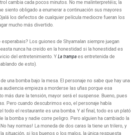
ntrol cambia cada pocos minutos. No me malinterpretéis; la
, me siento obligado a enumerar a continuación sus mayores
jalá los defectos de cualquier película mediocre fueran los
 lugar mucho más divertido.
é esperabais? Los guiones de Shyamalan siempre juegan
easta nunca ha creído en la honestidad si la honestidad es
vicio del entretenimiento. Y
La trampa
es entretenida de
ablando de esto).
 de una bomba bajo la mesa. El personaje no sabe que hay una
, la audiencia empieza a morderse las uñas porque esa
nto más dure la tensión, mayor será el suspense. Bueno, pues
s. Pero cuando descubrimos eso, el personaje había
 todo el restaurante es una bomba. Y al final, todo es un plató
de la bomba y nadie corre peligro. Pero alguien ha cambiado la
o hay normas! La moneda de dos caras la tiene un trilero, y
la situación, si los buenos o los malos, la única respuesta