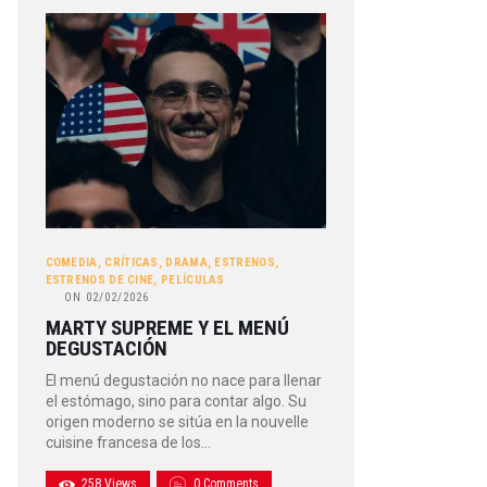
COMEDIA
,
CRÍTICAS
,
DRAMA
,
ESTRENOS
,
ESTRENOS DE CINE
,
PELÍCULAS
ON
02/02/2026
MARTY SUPREME Y EL MENÚ
DEGUSTACIÓN
El menú degustación no nace para llenar
el estómago, sino para contar algo. Su
origen moderno se sitúa en la nouvelle
cuisine francesa de los…
258
Views
0
Comments