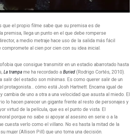
es que el propio filme sabe que su premisa es de
 la premisa, llega un punto en el que debe romperse
rector, a medio metraje hace uso de la salida más fácil
compromete al cien por cien con su idea inicial.
trofobia que consigue transmitir en un estadio abarrotado hasta
s,
La trampa
me ha recordado a
Buried
(Rodrigo Cortés, 2010).
a salir del estadio son mínimas. Es como querer salir de un
el protagonista… cómo está Josh Hartnett. Encarna igual de
 y cambia de uno a otra a una velocidad que asusta al miedo. El
ario lo hacen parecer un gigante frente al resto de personajes y
or virtud de la película, que es el punto de vista. El
al porque no sabe si apoyar al asesino en serie o a la
ue cuesta verlo como el villano. No es hasta la mitad de la
su mujer (Allison Pill) que uno toma una decisión.