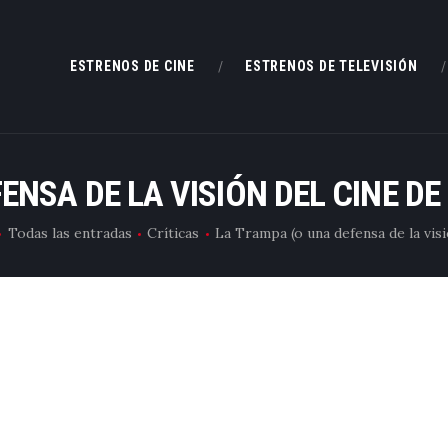
ESTRENOS DE CINE
ESTRENOS DE CINE
ESTRENOS DE TELEVISIÓN
ESTRENOS DE TELEVISIÓN
CRÍTICAS
ENSA DE LA VISIÓN DEL CINE D
ARTÍCULOS
Todas las entradas
Críticas
La Trampa (o una defensa de la visió
ESPECIALES
LISTAS
EDITORIALES
EQUIPO DE BBK