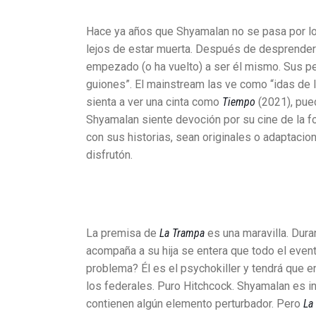
Hace ya años que Shyamalan no se pasa por los
lejos de estar muerta. Después de desprenders
empezado (o ha vuelto) a ser él mismo. Sus pe
guiones”. El mainstream las ve como “idas de la 
sienta a ver una cinta como
Tiempo
(2021), pued
Shyamalan siente devoción por su cine de la 
con sus historias, sean originales o adaptacion
disfrutón.
La premisa de
La Trampa
es una maravilla. Dura
acompaña a su hija se entera que todo el event
problema? Él es el psychokiller y tendrá que e
los federales. Puro Hitchcock. Shyamalan es in
contienen algún elemento perturbador. Pero
La