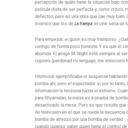
percepción de quién tiene la situación bajo co
película dista de ser perfecta y, como crítico
defectos, pero es una obra que cae muy bien. O
mismos que los de
La trampa
: el cine sería un
Para empezar, el guion es muy tramposo. ¿Qu
contigo de forma poco honesta. Y es que el cin
aburrida. El amigo M. Night está siempre al ser
cojones (perdonad mi lenguaje, me emociono h
Hitchcock ejemplificaba el suspense hablando
bomba ahí, pero el espectador sí, por lo tanto
información la tensiona hasta el extremo. Cua
para Shyamalan, la mesa es a prueba de bomba
desactivado la mesa. Pero es que resulta que el
de televisión en el que se rueda la secuencia 
bomba de atrezzo por una bomba de verdad… ¡N
cuando quieres saber quien tiene el control de 