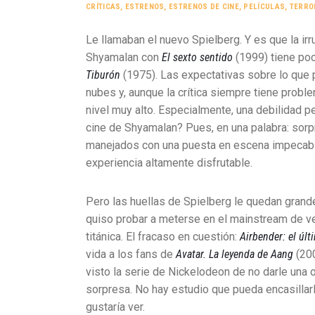
CRÍTICAS
,
ESTRENOS
,
ESTRENOS DE CINE
,
PELÍCULAS
,
TERRO
Le llamaban el nuevo Spielberg. Y es que la irr
Shyamalan con
El sexto sentido
(1999) tiene poc
Tiburón
(1975). Las expectativas sobre lo que 
nubes y, aunque la crítica siempre tiene probl
nivel muy alto. Especialmente, una debilidad 
cine de Shyamalan? Pues, en una palabra: sorp
manejados con una puesta en escena impecable
experiencia altamente disfrutable.
Pero las huellas de Spielberg le quedan grande
quiso probar a meterse en el mainstream de ve
titánica. El fracaso en cuestión:
Airbender: el últ
vida a los fans de
Avatar. La leyenda de Aang
(20
visto la serie de Nickelodeon de no darle una 
sorpresa. No hay estudio que pueda encasillarlo
gustaría ver.