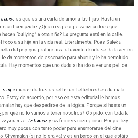
 trampa
es que es una carta de amor a las hijas. Hasta un
es un buen padre. ¿Quién es peor persona, un loco que
acen “bullying” a otra niña? La pregunta está en la calle.
foco a su hija en la vida real. Literalmente. Pues Saleka
rella del pop que protagoniza el evento donde se da la acción.
e le da momentos de escenario para aburrir y le ha permitido
cula. Hay momentos que uno duda si ha ido a ver una peli de
 trampa
menos de tres estrellas en Letterboxd es de mala
co. Estoy de acuerdo, por eso en esta editorial le hemos
amalan hay que despedirse de la lógica. Porque si hasta un
, ¿por qué no lo vamos a tener nosotros? Os pido, con toda la
 vayáis a ver
La trampa
y os forméis una opinión. Porque hay
pero muy pocas con tanto poder para enamorarse del cine.
-Shyamalan (si no lo era ya) y es un barco en el que estáis