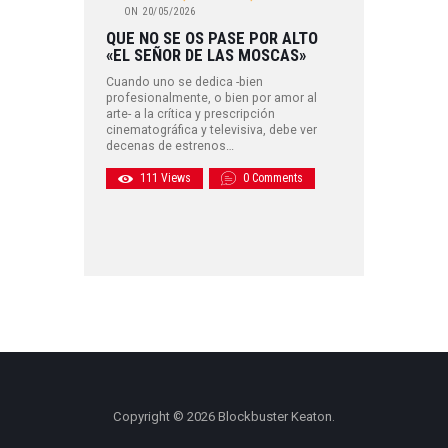
ON
20/05/2026
QUE NO SE OS PASE POR ALTO
«EL SEÑOR DE LAS MOSCAS»
Cuando uno se dedica -bien
profesionalmente, o bien por amor al
arte- a la crítica y prescripción
cinematográfica y televisiva, debe ver
decenas de estrenos…
111
Views
0
Comments
Copyright © 2026 Blockbuster Keaton.