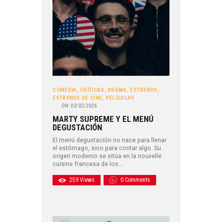
COMEDIA
,
CRÍTICAS
,
DRAMA
,
ESTRENOS
,
ESTRENOS DE CINE
,
PELÍCULAS
ON
02/02/2026
MARTY SUPREME Y EL MENÚ
DEGUSTACIÓN
El menú degustación no nace para llenar
el estómago, sino para contar algo. Su
origen moderno se sitúa en la nouvelle
cuisine francesa de los…
259
Views
0
Comments