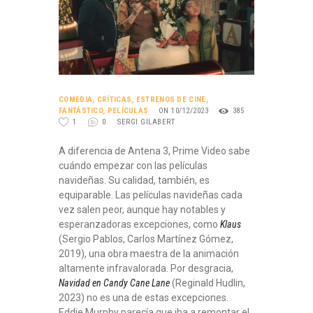
COMEDIA
,
CRÍTICAS
,
ESTRENOS DE CINE
,
FANTÁSTICO
,
PELÍCULAS
ON 10/12/2023
385
1
0
SERGI GILABERT
A diferencia de Antena 3, Prime Video sabe
cuándo empezar con las películas
navideñas. Su calidad, también, es
equiparable. Las películas navideñas cada
vez salen peor, aunque hay notables y
esperanzadoras excepciones, como
Klaus
(Sergio Pablos, Carlos Martínez Gómez,
2019), una obra maestra de la animación
altamente infravalorada. Por desgracia,
Navidad en Candy Cane Lane
(Reginald Hudlin,
2023) no es una de estas excepciones.
Eddie Murphy parecía que iba a remontar el