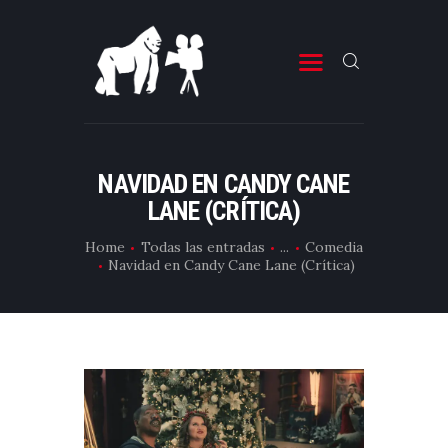
ESTRENOS DE CINE
ESTRENOS DE TELEVISIÓN
NAVIDAD EN CANDY CANE
LANE (CRÍTICA)
CRÍTICAS
ARTÍCULOS
Home
Todas las entradas
...
Comedia
Navidad en Candy Cane Lane (Crítica)
ESPECIALES
LISTAS
EDITORIALES
EQUIPO DE BBK
TÉRMINOS Y CONDICIONES