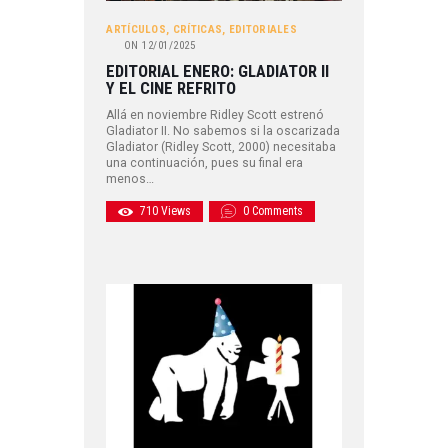
ARTÍCULOS
,
CRÍTICAS
,
EDITORIALES
ON
12/01/2025
EDITORIAL ENERO: GLADIATOR II
Y EL CINE REFRITO
Allá en noviembre Ridley Scott estrenó
Gladiator II. No sabemos si la oscarizada
Gladiator (Ridley Scott, 2000) necesitaba
una continuación, pues su final era
menos…
710
Views
0
Comments