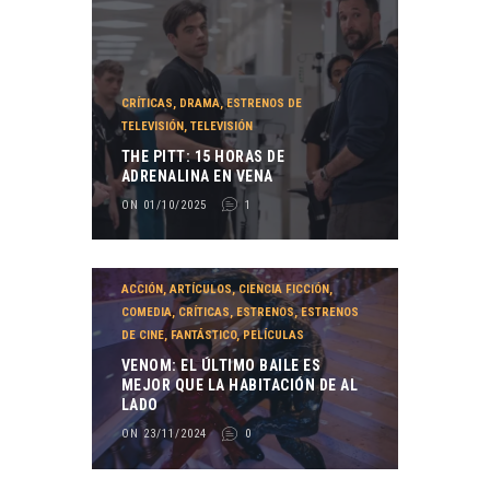
CRÍTICAS
,
DRAMA
,
ESTRENOS DE
TELEVISIÓN
,
TELEVISIÓN
THE PITT: 15 HORAS DE
ADRENALINA EN VENA
ON 01/10/2025
1
ACCIÓN
,
ARTÍCULOS
,
CIENCIA FICCIÓN
,
COMEDIA
,
CRÍTICAS
,
ESTRENOS
,
ESTRENOS
DE CINE
,
FANTÁSTICO
,
PELÍCULAS
VENOM: EL ÚLTIMO BAILE ES
MEJOR QUE LA HABITACIÓN DE AL
LADO
ON 23/11/2024
0