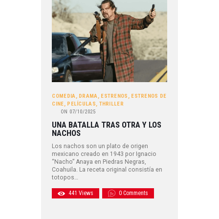
COMEDIA
,
DRAMA
,
ESTRENOS
,
ESTRENOS DE
CINE
,
PELÍCULAS
,
THRILLER
ON
07/10/2025
UNA BATALLA TRAS OTRA Y LOS
NACHOS
Los nachos son un plato de origen
mexicano creado en 1943 por Ignacio
“Nacho” Anaya en Piedras Negras,
Coahuila. La receta original consistía en
totopos…
441
Views
0
Comments