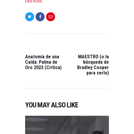
Ellis Ross
NAVEGACIÓN
DE
ENTRADAS
PREVIOUS
NEXT
POST:
POST:
Anatomía de una
MAESTRO (o la
Caída: Palma de
búsqueda de
Oro 2023 (Crítica)
Bradley Cooper
para serlo)
YOU MAY ALSO LIKE