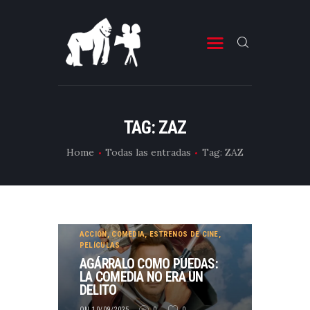
ESTRENOS DE CINE
ESTRENOS DE TELEVISIÓN
TAG: ZAZ
CRÍTICAS
Home
Todas las entradas
Tag: ZAZ
ARTÍCULOS
ESPECIALES
LISTAS
ACCIÓN
,
COMEDIA
,
ESTRENOS DE CINE
,
EDITORIALES
PELÍCULAS
AGÁRRALO COMO PUEDAS:
EQUIPO DE BBK
LA COMEDIA NO ERA UN
DELITO
TÉRMINOS Y CONDICIONES
ON 10/09/2025
0
0