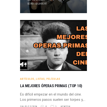
SERGI GILABERT
ARTÍCULOS
,
LISTAS
,
PELÍCULAS
LA MEJORES ÓPERAS PRIMAS (TOP 10)
Es difícil empezar en el mundo del cine.
Los primeros pasos suelen ser torpes y,…
ON 01/12/2024
0
1
KEATON