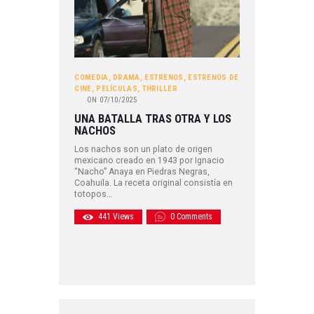
COMEDIA
,
DRAMA
,
ESTRENOS
,
ESTRENOS DE
CINE
,
PELÍCULAS
,
THRILLER
ON
07/10/2025
UNA BATALLA TRAS OTRA Y LOS
NACHOS
Los nachos son un plato de origen
mexicano creado en 1943 por Ignacio
“Nacho” Anaya en Piedras Negras,
Coahuila. La receta original consistía en
totopos…
441
Views
0
Comments