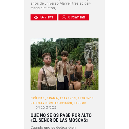
años de universo Marvel, tres spider-
mans distintos,…
86
Views
0
Comments
CRÍTICAS
,
DRAMA
,
ESTRENOS
,
ESTRENOS
DE TELEVISIÓN
,
TELEVISIÓN
,
TERROR
ON
20/05/2026
QUE NO SE OS PASE POR ALTO
«EL SEÑOR DE LAS MOSCAS»
Cuando uno se dedica -bien