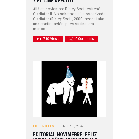
Y EL CINE REFRITO
Allá en noviembre Ridley Scott estrenó
Gladiator II. No sabemos si la oscarizada
Gladiator (Ridley Scott, 2000) necesitaba
una continuación, pues su final era
menos…
710
Views
0
Comments
EDITORIALES
ON
01/11/2024
EDITORIAL NOVIMEBRE: FELIZ