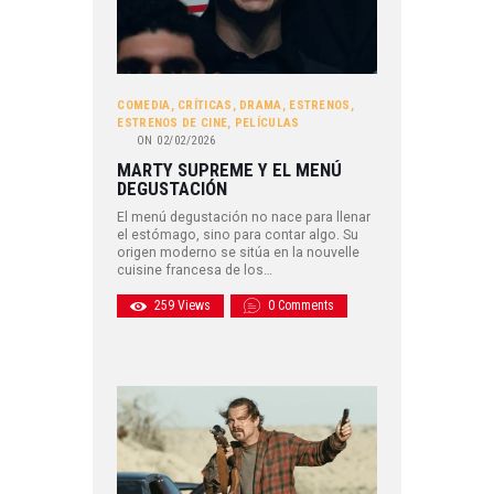
COMEDIA
,
CRÍTICAS
,
DRAMA
,
ESTRENOS
,
ESTRENOS DE CINE
,
PELÍCULAS
ON
02/02/2026
MARTY SUPREME Y EL MENÚ
DEGUSTACIÓN
El menú degustación no nace para llenar
el estómago, sino para contar algo. Su
origen moderno se sitúa en la nouvelle
cuisine francesa de los…
259
Views
0
Comments