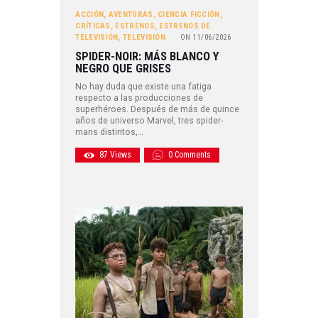
ACCIÓN
,
AVENTURAS
,
CIENCIA FICCIÓN
,
CRÍTICAS
,
ESTRENOS
,
ESTRENOS DE
TELEVISIÓN
,
TELEVISIÓN
ON
11/06/2026
SPIDER-NOIR: MÁS BLANCO Y
NEGRO QUE GRISES
No hay duda que existe una fatiga
respecto a las producciones de
superhéroes. Después de más de quince
años de universo Marvel, tres spider-
mans distintos,…
87
Views
0
Comments