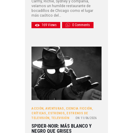
Carmy, Richie, Sydney y compañía,
veíamos un humilde restaurante de
bocadillos de Chicago como el lugar
más caótico del…
169
Views
0
Comments
ACCIÓN
,
AVENTURAS
,
CIENCIA FICCIÓN
,
CRÍTICAS
,
ESTRENOS
,
ESTRENOS DE
TELEVISIÓN
,
TELEVISIÓN
ON
11/06/2026
SPIDER-NOIR: MÁS BLANCO Y
NEGRO QUE GRISES