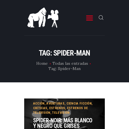
ESTRENOS DE CINE
ESTRENOS DE TELEVISIÓN
TAG: SPIDER-MAN
CRÍTICAS
Home
Todas las entradas
Tag: Spider-Man
ARTÍCULOS
ESPECIALES
LISTAS
EDITORIALES
ACCIÓN
,
AVENTURAS
,
CIENCIA FICCIÓN
,
CRÍTICAS
,
ESTRENOS
,
ESTRENOS DE
EQUIPO DE BBK
TELEVISIÓN
,
TELEVISIÓN
SPIDER-NOIR: MÁS BLANCO
TÉRMINOS Y CONDICIONES
Y NEGRO QUE GRISES