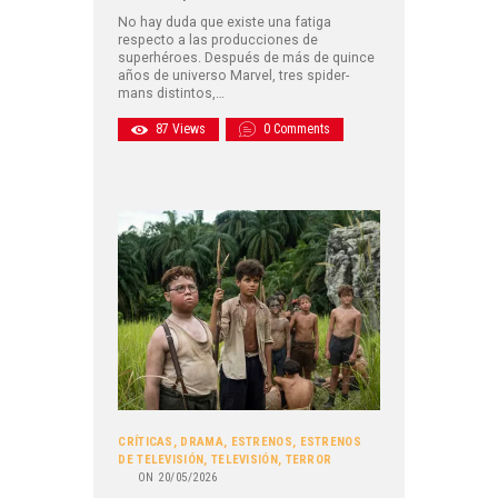
No hay duda que existe una fatiga
respecto a las producciones de
superhéroes. Después de más de quince
años de universo Marvel, tres spider-
mans distintos,…
87
Views
0
Comments
CRÍTICAS
,
DRAMA
,
ESTRENOS
,
ESTRENOS
DE TELEVISIÓN
,
TELEVISIÓN
,
TERROR
ON
20/05/2026