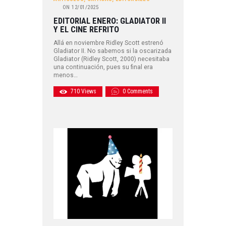
ON
12/01/2025
EDITORIAL ENERO: GLADIATOR II
Y EL CINE REFRITO
Allá en noviembre Ridley Scott estrenó
Gladiator II. No sabemos si la oscarizada
Gladiator (Ridley Scott, 2000) necesitaba
una continuación, pues su final era
menos…
710
Views
0
Comments