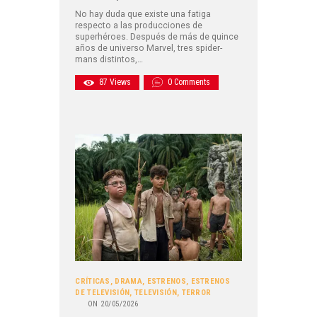
No hay duda que existe una fatiga
respecto a las producciones de
superhéroes. Después de más de quince
años de universo Marvel, tres spider-
mans distintos,…
87
Views
0
Comments
CRÍTICAS
,
DRAMA
,
ESTRENOS
,
ESTRENOS
DE TELEVISIÓN
,
TELEVISIÓN
,
TERROR
ON
20/05/2026