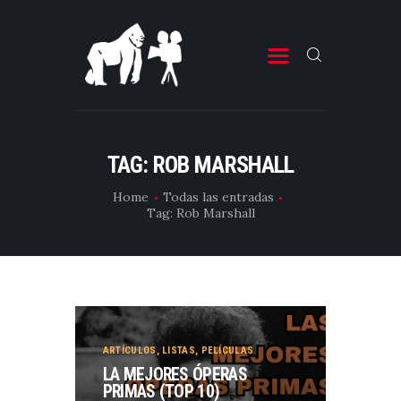
ESTRENOS DE CINE
ESTRENOS DE TELEVISIÓN
TAG: ROB MARSHALL
CRÍTICAS
Home
Todas las entradas
Tag: Rob Marshall
ARTÍCULOS
ESPECIALES
LISTAS
EDITORIALES
EQUIPO DE BBK
ARTÍCULOS
,
LISTAS
,
PELÍCULAS
LA MEJORES ÓPERAS
TÉRMINOS Y CONDICIONES
PRIMAS (TOP 10)