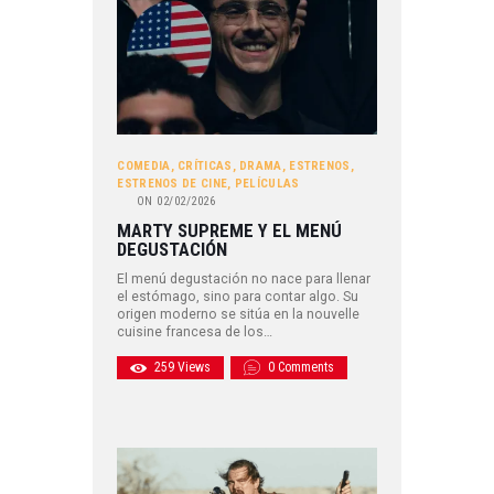
COMEDIA
,
CRÍTICAS
,
DRAMA
,
ESTRENOS
,
ESTRENOS DE CINE
,
PELÍCULAS
ON
02/02/2026
MARTY SUPREME Y EL MENÚ
DEGUSTACIÓN
El menú degustación no nace para llenar
el estómago, sino para contar algo. Su
origen moderno se sitúa en la nouvelle
cuisine francesa de los…
259
Views
0
Comments