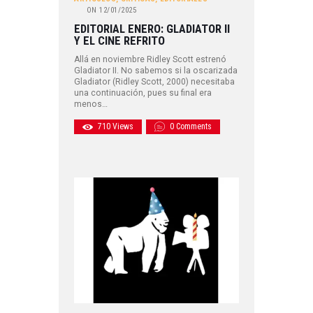
ON
12/01/2025
EDITORIAL ENERO: GLADIATOR II
Y EL CINE REFRITO
Allá en noviembre Ridley Scott estrenó
Gladiator II. No sabemos si la oscarizada
Gladiator (Ridley Scott, 2000) necesitaba
una continuación, pues su final era
menos…
710
Views
0
Comments