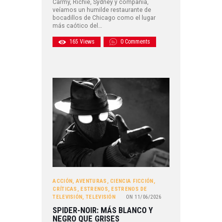
Carmy, Richie, Sydney y compañía,
veíamos un humilde restaurante de
bocadillos de Chicago como el lugar
más caótico del…
165
Views
0
Comments
ACCIÓN
,
AVENTURAS
,
CIENCIA FICCIÓN
,
CRÍTICAS
,
ESTRENOS
,
ESTRENOS DE
TELEVISIÓN
,
TELEVISIÓN
ON
11/06/2026
SPIDER-NOIR: MÁS BLANCO Y
NEGRO QUE GRISES