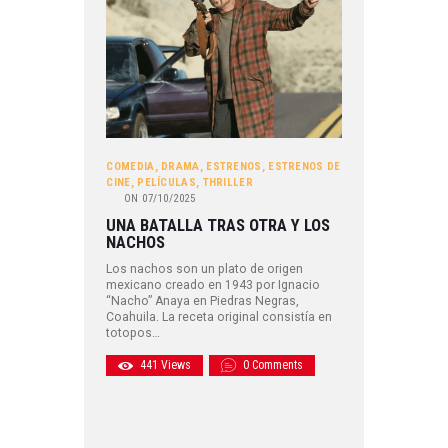
COMEDIA
,
DRAMA
,
ESTRENOS
,
ESTRENOS DE
CINE
,
PELÍCULAS
,
THRILLER
ON
07/10/2025
UNA BATALLA TRAS OTRA Y LOS
NACHOS
Los nachos son un plato de origen
mexicano creado en 1943 por Ignacio
“Nacho” Anaya en Piedras Negras,
Coahuila. La receta original consistía en
totopos…
441
Views
0
Comments