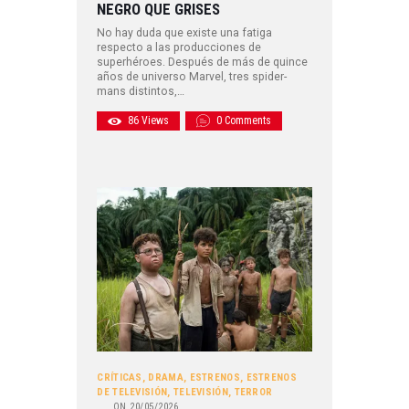
NEGRO QUE GRISES
No hay duda que existe una fatiga
respecto a las producciones de
superhéroes. Después de más de quince
años de universo Marvel, tres spider-
mans distintos,…
86
Views
0
Comments
CRÍTICAS
,
DRAMA
,
ESTRENOS
,
ESTRENOS
DE TELEVISIÓN
,
TELEVISIÓN
,
TERROR
ON
20/05/2026