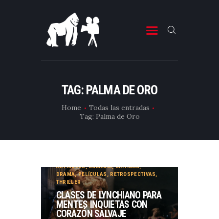
ESTRENOS DE CINE
ESTRENOS DE TELEVISIÓN
TAG: PALMA DE ORO
CRÍTICAS
Home
Todas las entradas
Tag: Palma de Oro
ARTÍCULOS
ESPECIALES
LISTAS
ARTÍCULOS
,
COMEDIA
,
CRÍTICAS
,
EDITORIALES
DRAMA
,
PELÍCULAS
,
RETROSPECTIVAS
,
THRILLER
EQUIPO DE BBK
CLASES DE LYNCHIANO PARA
MENTES INQUIETAS CON
TÉRMINOS Y CONDICIONES
CORAZÓN SALVAJE