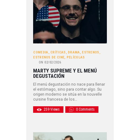
COMEDIA
,
CRÍTICAS
,
DRAMA
,
ESTRENOS
,
ESTRENOS DE CINE
,
PELÍCULAS
ON
02/02/2026
MARTY SUPREME Y EL MENÚ
DEGUSTACIÓN
El menú degustación no nace para llenar
el estómago, sino para contar algo. Su
origen moderno se sitúa en la nouvelle
cuisine francesa de los…
259
Views
0
Comments