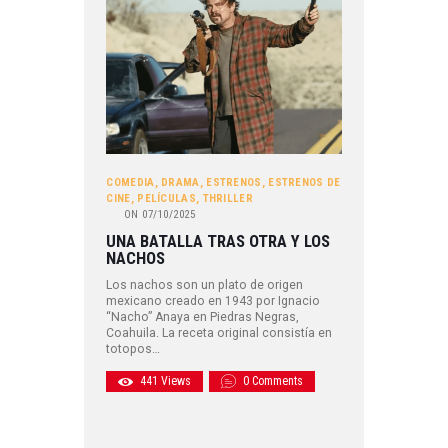
COMEDIA
,
DRAMA
,
ESTRENOS
,
ESTRENOS DE
CINE
,
PELÍCULAS
,
THRILLER
ON
07/10/2025
UNA BATALLA TRAS OTRA Y LOS
NACHOS
Los nachos son un plato de origen
mexicano creado en 1943 por Ignacio
“Nacho” Anaya en Piedras Negras,
Coahuila. La receta original consistía en
totopos…
441
Views
0
Comments