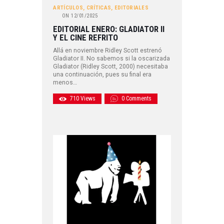
ARTÍCULOS
,
CRÍTICAS
,
EDITORIALES
ON
12/01/2025
EDITORIAL ENERO: GLADIATOR II
Y EL CINE REFRITO
Allá en noviembre Ridley Scott estrenó
Gladiator II. No sabemos si la oscarizada
Gladiator (Ridley Scott, 2000) necesitaba
una continuación, pues su final era
menos…
710
Views
0
Comments