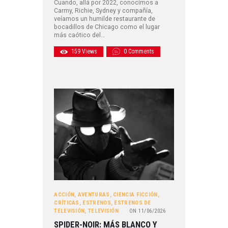
Cuando, allá por 2022, conocimos a
Carmy, Richie, Sydney y compañía,
veíamos un humilde restaurante de
bocadillos de Chicago como el lugar
más caótico del…
159
Views
0
Comments
ACCIÓN
,
AVENTURAS
,
CIENCIA FICCIÓN
,
CRÍTICAS
,
ESTRENOS
,
ESTRENOS DE
TELEVISIÓN
,
TELEVISIÓN
ON
11/06/2026
SPIDER-NOIR: MÁS BLANCO Y