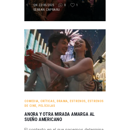
ON 22/05/2025
0
1
SERBAN CAPRARU
COMEDIA
,
CRÍTICAS
,
DRAMA
,
ESTRENOS
,
ESTRENOS
DE CINE
,
PELÍCULAS
ANORA Y OTRA MIRADA AMARGA AL
SUEÑO AMERICANO
El contexto en el que nacemos determina,