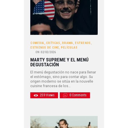
COMEDIA
,
CRÍTICAS
,
DRAMA
,
ESTRENOS
,
ESTRENOS DE CINE
,
PELÍCULAS
ON
02/02/2026
MARTY SUPREME Y EL MENÚ
DEGUSTACIÓN
El menú degustación no nace para llenar
el estómago, sino para contar algo. Su
origen moderno se sitúa en la nouvelle
cuisine francesa de los…
259
Views
0
Comments