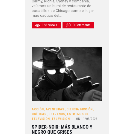
Carmy, Richie, Sydney y compañía,
veíamos un humilde restaurante de
bocadillos de Chicago como el lugar
más caótico del…
165
Views
0
Comments
ACCIÓN
,
AVENTURAS
,
CIENCIA FICCIÓN
,
CRÍTICAS
,
ESTRENOS
,
ESTRENOS DE
TELEVISIÓN
,
TELEVISIÓN
ON
11/06/2026
SPIDER-NOIR: MÁS BLANCO Y
NEGRO QUE GRISES