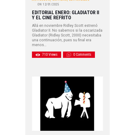
ON
12/01/2025
EDITORIAL ENERO: GLADIATOR II
Y EL CINE REFRITO
Allá en noviembre Ridley Scott estrenó
Gladiator II. No sabemos si la oscarizada
Gladiator (Ridley Scott, 2000) necesitaba
una continuación, pues su final era
menos…
710
Views
0
Comments