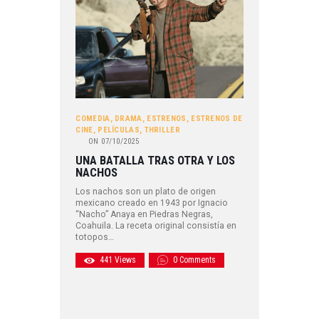
COMEDIA
,
DRAMA
,
ESTRENOS
,
ESTRENOS DE
CINE
,
PELÍCULAS
,
THRILLER
ON
07/10/2025
UNA BATALLA TRAS OTRA Y LOS
NACHOS
Los nachos son un plato de origen
mexicano creado en 1943 por Ignacio
“Nacho” Anaya en Piedras Negras,
Coahuila. La receta original consistía en
totopos…
441
Views
0
Comments