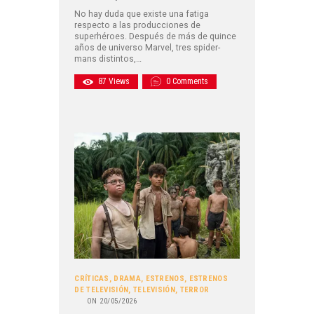
No hay duda que existe una fatiga
respecto a las producciones de
superhéroes. Después de más de quince
años de universo Marvel, tres spider-
mans distintos,…
87
Views
0
Comments
CRÍTICAS
,
DRAMA
,
ESTRENOS
,
ESTRENOS
DE TELEVISIÓN
,
TELEVISIÓN
,
TERROR
ON
20/05/2026