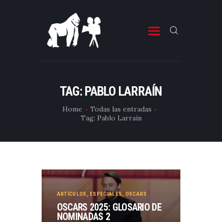
ESTRENOS DE CINE
ESTRENOS DE TELEVISIÓN
TAG: PABLO LARRAÍN
CRÍTICAS
Home
Todas las entradas
Tag: Pablo Larraín
ARTÍCULOS
ESPECIALES
LISTAS
EDITORIALES
EQUIPO DE BBK
ARTÍCULOS
,
ESPECIALES
,
OSCARS
OSCARS 2025: GLOSARIO DE
TÉRMINOS Y CONDICIONES
NOMINADAS 2