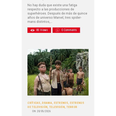
No hay duda que existe una fatiga
respecto a las producciones de
superhéroes. Después de más de quince
años de universo Marvel, tres spider-
mans distintos,…
85
Views
0
Comments
CRÍTICAS
,
DRAMA
,
ESTRENOS
,
ESTRENOS
DE TELEVISIÓN
,
TELEVISIÓN
,
TERROR
ON
20/05/2026