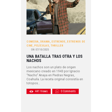
COMEDIA
,
DRAMA
,
ESTRENOS
,
ESTRENOS DE
CINE
,
PELÍCULAS
,
THRILLER
ON
07/10/2025
UNA BATALLA TRAS OTRA Y LOS
NACHOS
Los nachos son un plato de origen
mexicano creado en 1943 por Ignacio
“Nacho” Anaya en Piedras Negras,
Coahuila. La receta original consistía en
totopos…
441
Views
0
Comments