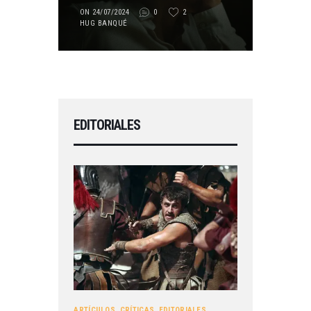
ON 24/07/2024
0
2
HUG BANQUÉ
EDITORIALES
ARTÍCULOS
,
CRÍTICAS
,
EDITORIALES