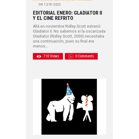
ON
12/01/2025
EDITORIAL ENERO: GLADIATOR II
Y EL CINE REFRITO
Allá en noviembre Ridley Scott estrenó
Gladiator II. No sabemos si la oscarizada
Gladiator (Ridley Scott, 2000) necesitaba
una continuación, pues su final era
menos…
710
Views
0
Comments