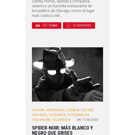
Carmy, Richie, Sydney y compañía,
veíamos un humilde restaurante de
bocadillos de Chicago como el lugar
más caótico del…
157
Views
0
Comments
ACCIÓN
,
AVENTURAS
,
CIENCIA FICCIÓN
,
CRÍTICAS
,
ESTRENOS
,
ESTRENOS DE
TELEVISIÓN
,
TELEVISIÓN
ON
11/06/2026
SPIDER-NOIR: MÁS BLANCO Y
NEGRO QUE GRISES