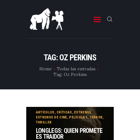
ESTRENOS DE CINE
ESTRENOS DE TELEVISIÓN
TAG: OZ PERKINS
CRÍTICAS
Home
Todas las entradas
Tag: Oz Perkins
ARTÍCULOS
ESPECIALES
LISTAS
EDITORIALES
ARTÍCULOS
,
CRÍTICAS
,
ESTRENOS
,
ESTRENOS DE CINE
,
PELÍCULAS
,
TERROR
,
EQUIPO DE BBK
THRILLER
LONGLEGS: QUIEN PROMETE
TÉRMINOS Y CONDICIONES
ES TRAIDOR