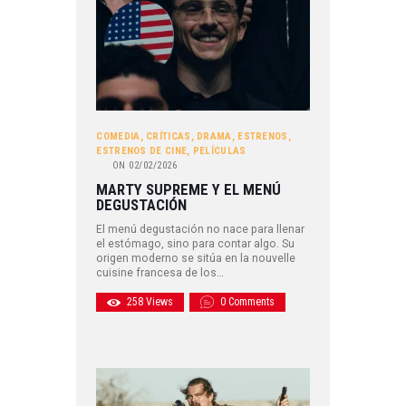
COMEDIA
,
CRÍTICAS
,
DRAMA
,
ESTRENOS
,
ESTRENOS DE CINE
,
PELÍCULAS
ON
02/02/2026
MARTY SUPREME Y EL MENÚ
DEGUSTACIÓN
El menú degustación no nace para llenar
el estómago, sino para contar algo. Su
origen moderno se sitúa en la nouvelle
cuisine francesa de los…
258
Views
0
Comments