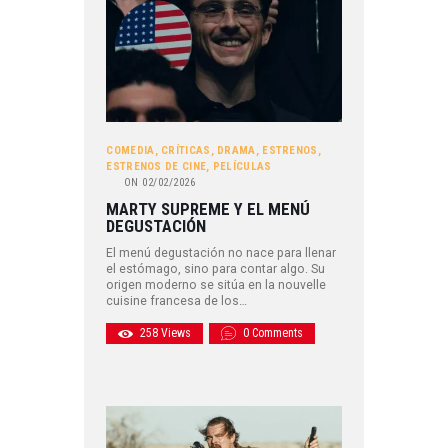
COMEDIA
,
CRÍTICAS
,
DRAMA
,
ESTRENOS
,
ESTRENOS DE CINE
,
PELÍCULAS
ON
02/02/2026
MARTY SUPREME Y EL MENÚ
DEGUSTACIÓN
El menú degustación no nace para llenar
el estómago, sino para contar algo. Su
origen moderno se sitúa en la nouvelle
cuisine francesa de los…
258
Views
0
Comments