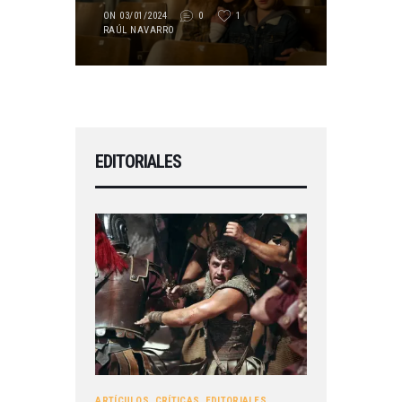
ON 03/01/2024
0
1
RAÚL NAVARRO
EDITORIALES
ARTÍCULOS
,
CRÍTICAS
,
EDITORIALES