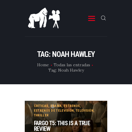
ESTRENOS DE CINE
ESTRENOS DE TELEVISIÓN
TAG: NOAH HAWLEY
CRÍTICAS
Home
Todas las entradas
Tag: Noah Hawley
ARTÍCULOS
ESPECIALES
LISTAS
EDITORIALES
CRÍTICAS
,
DRAMA
,
ESTRENOS
,
ESTRENOS DE TELEVISIÓN
,
TELEVISIÓN
,
EQUIPO DE BBK
THRILLER
FARGO T5: THIS IS A TRUE
TÉRMINOS Y CONDICIONES
REVIEW