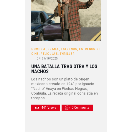
COMEDIA
,
DRAMA
,
ESTRENOS
,
ESTRENOS DE
CINE
,
PELÍCULAS
,
THRILLER
ON
07/10/2025
UNA BATALLA TRAS OTRA Y LOS
NACHOS
Los nachos son un plato de origen
mexicano creado en 1943 por Ignacio
“Nacho” Anaya en Piedras Negras,
Coahuila. La receta original consistía en
totopos…
441
Views
0
Comments