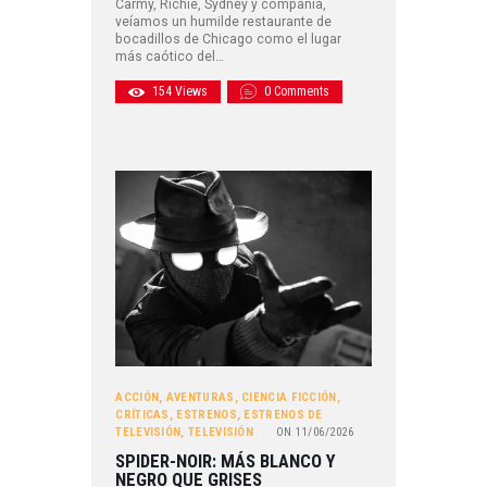
Carmy, Richie, Sydney y compañía,
veíamos un humilde restaurante de
bocadillos de Chicago como el lugar
más caótico del…
154
Views
0
Comments
ACCIÓN
,
AVENTURAS
,
CIENCIA FICCIÓN
,
CRÍTICAS
,
ESTRENOS
,
ESTRENOS DE
TELEVISIÓN
,
TELEVISIÓN
ON
11/06/2026
SPIDER-NOIR: MÁS BLANCO Y
NEGRO QUE GRISES