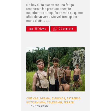
No hay duda que existe una fatiga
respecto a las producciones de
superhéroes. Después de más de quince
años de universo Marvel, tres spider-
mans distintos,…
85
Views
0
Comments
CRÍTICAS
,
DRAMA
,
ESTRENOS
,
ESTRENOS
DE TELEVISIÓN
,
TELEVISIÓN
,
TERROR
ON
20/05/2026