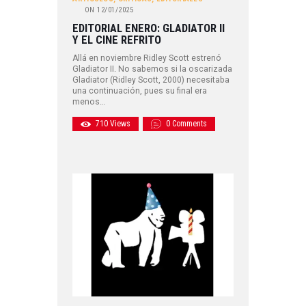
ON
12/01/2025
EDITORIAL ENERO: GLADIATOR II
Y EL CINE REFRITO
Allá en noviembre Ridley Scott estrenó
Gladiator II. No sabemos si la oscarizada
Gladiator (Ridley Scott, 2000) necesitaba
una continuación, pues su final era
menos…
710
Views
0
Comments