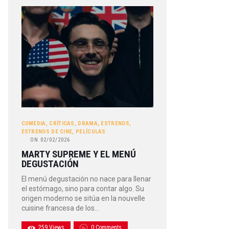
COMEDIA
,
CRÍTICAS
,
DRAMA
,
ESTRENOS
,
ESTRENOS DE CINE
,
PELÍCULAS
ON
02/02/2026
MARTY SUPREME Y EL MENÚ
DEGUSTACIÓN
El menú degustación no nace para llenar
el estómago, sino para contar algo. Su
origen moderno se sitúa en la nouvelle
cuisine francesa de los…
259
Views
0
Comments