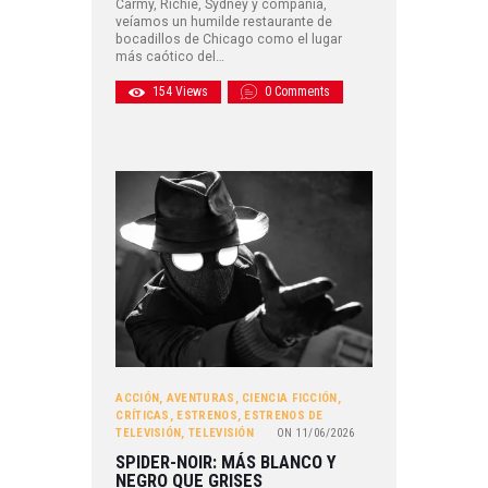
Carmy, Richie, Sydney y compañía,
veíamos un humilde restaurante de
bocadillos de Chicago como el lugar
más caótico del…
154
Views
0
Comments
ACCIÓN
,
AVENTURAS
,
CIENCIA FICCIÓN
,
CRÍTICAS
,
ESTRENOS
,
ESTRENOS DE
TELEVISIÓN
,
TELEVISIÓN
ON
11/06/2026
SPIDER-NOIR: MÁS BLANCO Y
NEGRO QUE GRISES