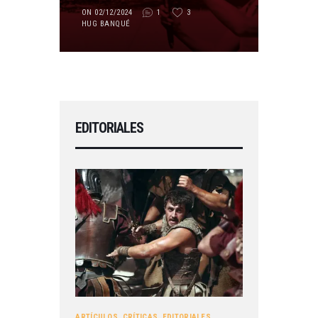
ON 02/12/2024
1
3
HUG BANQUÉ
EDITORIALES
ARTÍCULOS
,
CRÍTICAS
,
EDITORIALES