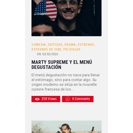
COMEDIA
,
CRÍTICAS
,
DRAMA
,
ESTRENOS
,
ESTRENOS DE CINE
,
PELÍCULAS
ON
02/02/2026
MARTY SUPREME Y EL MENÚ
DEGUSTACIÓN
El menú degustación no nace para llenar
el estómago, sino para contar algo. Su
origen moderno se sitúa en la nouvelle
cuisine francesa de los…
258
Views
0
Comments