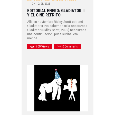
ON
12/01/2025
EDITORIAL ENERO: GLADIATOR II
Y EL CINE REFRITO
Allá en noviembre Ridley Scott estrenó
Gladiator II. No sabemos si la oscarizada
Gladiator (Ridley Scott, 2000) necesitaba
una continuación, pues su final era
menos…
709
Views
0
Comments