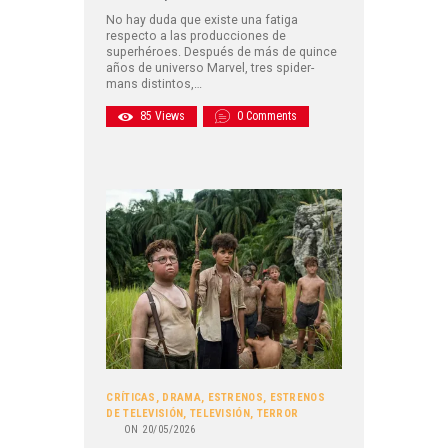
No hay duda que existe una fatiga
respecto a las producciones de
superhéroes. Después de más de quince
años de universo Marvel, tres spider-
mans distintos,…
85
Views
0
Comments
CRÍTICAS
,
DRAMA
,
ESTRENOS
,
ESTRENOS
DE TELEVISIÓN
,
TELEVISIÓN
,
TERROR
ON
20/05/2026