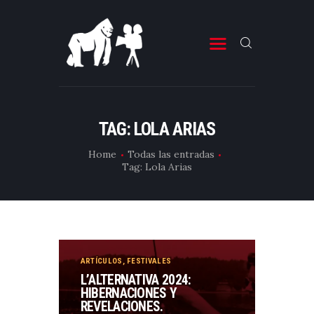
ESTRENOS DE CINE
ESTRENOS DE TELEVISIÓN
TAG: LOLA ARIAS
CRÍTICAS
Home
Todas las entradas
Tag: Lola Arias
ARTÍCULOS
ESPECIALES
LISTAS
EDITORIALES
ARTÍCULOS
,
FESTIVALES
EQUIPO DE BBK
L’ALTERNATIVA 2024:
HIBERNACIONES Y
TÉRMINOS Y CONDICIONES
REVELACIONES.