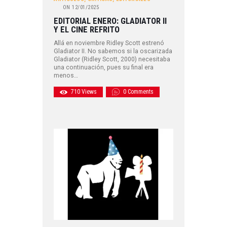
ON
12/01/2025
EDITORIAL ENERO: GLADIATOR II
Y EL CINE REFRITO
Allá en noviembre Ridley Scott estrenó
Gladiator II. No sabemos si la oscarizada
Gladiator (Ridley Scott, 2000) necesitaba
una continuación, pues su final era
menos…
710
Views
0
Comments