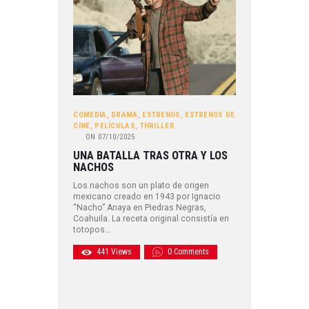
COMEDIA
,
DRAMA
,
ESTRENOS
,
ESTRENOS DE
CINE
,
PELÍCULAS
,
THRILLER
ON
07/10/2025
UNA BATALLA TRAS OTRA Y LOS
NACHOS
Los nachos son un plato de origen
mexicano creado en 1943 por Ignacio
“Nacho” Anaya en Piedras Negras,
Coahuila. La receta original consistía en
totopos…
441
Views
0
Comments