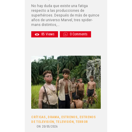
No hay duda que existe una fatiga
respecto a las producciones de
superhéroes. Después de más de quince
años de universo Marvel, tres spider-
mans distintos,…
85
Views
0
Comments
CRÍTICAS
,
DRAMA
,
ESTRENOS
,
ESTRENOS
DE TELEVISIÓN
,
TELEVISIÓN
,
TERROR
ON
20/05/2026