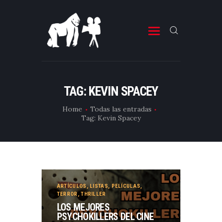
ESTRENOS DE CINE
ESTRENOS DE TELEVISIÓN
TAG: KEVIN SPACEY
CRÍTICAS
Home
Todas las entradas
Tag: Kevin Spacey
ARTÍCULOS
ESPECIALES
LISTAS
EDITORIALES
ARTÍCULOS
,
LISTAS
,
PELÍCULAS
,
EQUIPO DE BBK
TERROR
,
THRILLER
LOS MEJORES
TÉRMINOS Y CONDICIONES
PSYCHOKILLERS DEL CINE