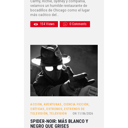
Carmy, Richie, Sydney y compañía,
veíamos un humilde restaurante de
bocadillos de Chicago como el lugar
más caótico del…
154
Views
0
Comments
ACCIÓN
,
AVENTURAS
,
CIENCIA FICCIÓN
,
CRÍTICAS
,
ESTRENOS
,
ESTRENOS DE
TELEVISIÓN
,
TELEVISIÓN
ON
11/06/2026
SPIDER-NOIR: MÁS BLANCO Y
NEGRO QUE GRISES