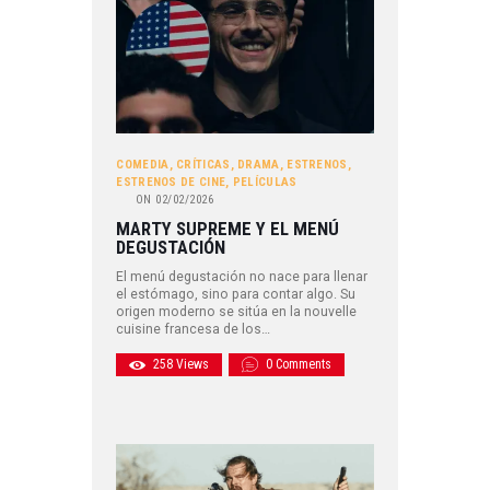
COMEDIA
,
CRÍTICAS
,
DRAMA
,
ESTRENOS
,
ESTRENOS DE CINE
,
PELÍCULAS
ON
02/02/2026
MARTY SUPREME Y EL MENÚ
DEGUSTACIÓN
El menú degustación no nace para llenar
el estómago, sino para contar algo. Su
origen moderno se sitúa en la nouvelle
cuisine francesa de los…
258
Views
0
Comments