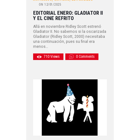
ON
12/01/2025
EDITORIAL ENERO: GLADIATOR II
Y EL CINE REFRITO
Allá en noviembre Ridley Scott estrenó
Gladiator II. No sabemos si la oscarizada
Gladiator (Ridley Scott, 2000) necesitaba
una continuación, pues su final era
menos…
710
Views
0
Comments