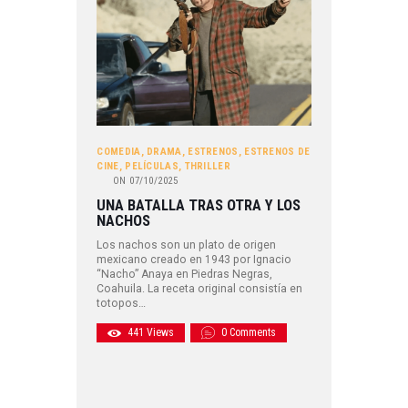
COMEDIA
,
DRAMA
,
ESTRENOS
,
ESTRENOS DE
CINE
,
PELÍCULAS
,
THRILLER
ON
07/10/2025
UNA BATALLA TRAS OTRA Y LOS
NACHOS
Los nachos son un plato de origen
mexicano creado en 1943 por Ignacio
“Nacho” Anaya en Piedras Negras,
Coahuila. La receta original consistía en
totopos…
441
Views
0
Comments