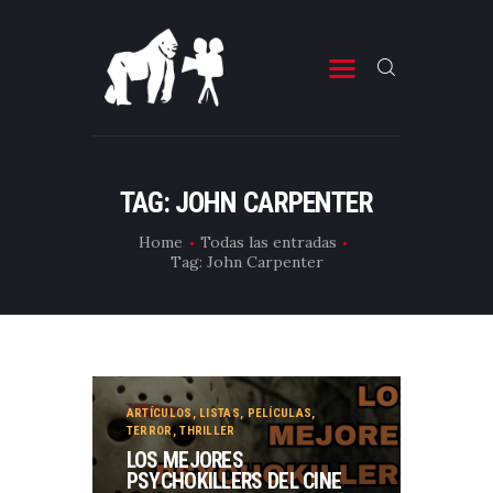
ESTRENOS DE CINE
ESTRENOS DE TELEVISIÓN
TAG: JOHN CARPENTER
CRÍTICAS
Home
Todas las entradas
Tag: John Carpenter
ARTÍCULOS
ESPECIALES
LISTAS
EDITORIALES
ARTÍCULOS
,
LISTAS
,
PELÍCULAS
,
EQUIPO DE BBK
TERROR
,
THRILLER
LOS MEJORES
TÉRMINOS Y CONDICIONES
PSYCHOKILLERS DEL CINE