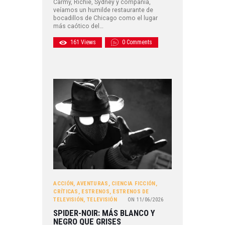
Carmy, Richie, Sydney y compañía,
veíamos un humilde restaurante de
bocadillos de Chicago como el lugar
más caótico del…
161
Views
0
Comments
ACCIÓN
,
AVENTURAS
,
CIENCIA FICCIÓN
,
CRÍTICAS
,
ESTRENOS
,
ESTRENOS DE
TELEVISIÓN
,
TELEVISIÓN
ON
11/06/2026
SPIDER-NOIR: MÁS BLANCO Y
NEGRO QUE GRISES