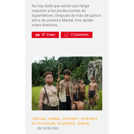
No hay duda que existe una fatiga
respecto a las producciones de
superhéroes. Después de más de quince
años de universo Marvel, tres spider-
mans distintos,…
87
Views
0
Comments
CRÍTICAS
,
DRAMA
,
ESTRENOS
,
ESTRENOS
DE TELEVISIÓN
,
TELEVISIÓN
,
TERROR
ON
20/05/2026