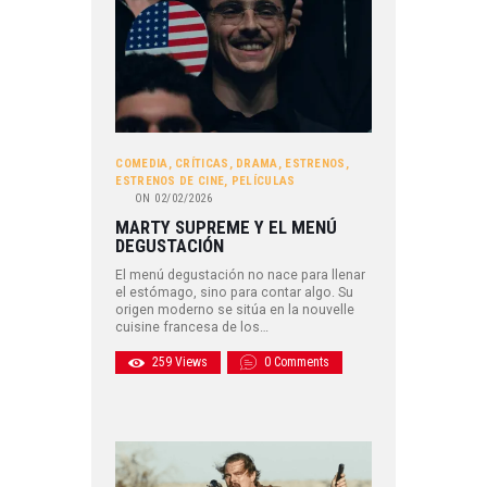
COMEDIA
,
CRÍTICAS
,
DRAMA
,
ESTRENOS
,
ESTRENOS DE CINE
,
PELÍCULAS
ON
02/02/2026
MARTY SUPREME Y EL MENÚ
DEGUSTACIÓN
El menú degustación no nace para llenar
el estómago, sino para contar algo. Su
origen moderno se sitúa en la nouvelle
cuisine francesa de los…
259
Views
0
Comments