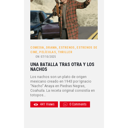
COMEDIA
,
DRAMA
,
ESTRENOS
,
ESTRENOS DE
CINE
,
PELÍCULAS
,
THRILLER
ON
07/10/2025
UNA BATALLA TRAS OTRA Y LOS
NACHOS
Los nachos son un plato de origen
mexicano creado en 1943 por Ignacio
“Nacho” Anaya en Piedras Negras,
Coahuila. La receta original consistía en
totopos…
441
Views
0
Comments