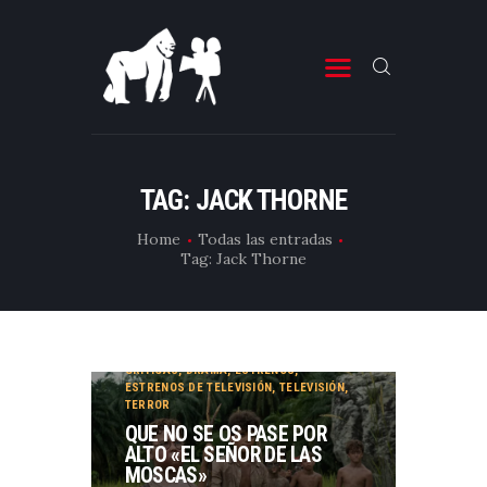
ESTRENOS DE CINE
ESTRENOS DE TELEVISIÓN
TAG: JACK THORNE
CRÍTICAS
Home
Todas las entradas
Tag: Jack Thorne
ARTÍCULOS
ESPECIALES
LISTAS
CRÍTICAS
,
DRAMA
,
ESTRENOS
,
EDITORIALES
ESTRENOS DE TELEVISIÓN
,
TELEVISIÓN
,
TERROR
EQUIPO DE BBK
QUE NO SE OS PASE POR
ALTO «EL SEÑOR DE LAS
TÉRMINOS Y CONDICIONES
MOSCAS»