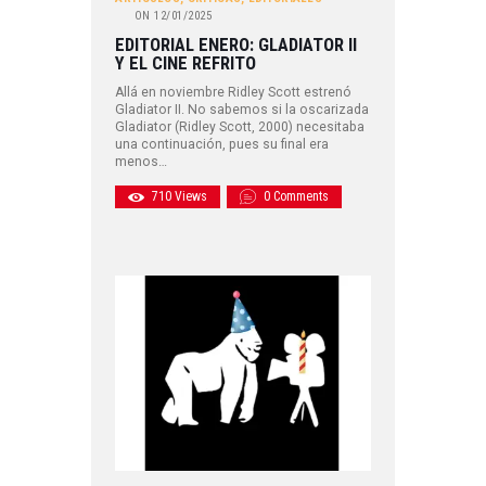
ON
12/01/2025
EDITORIAL ENERO: GLADIATOR II
Y EL CINE REFRITO
Allá en noviembre Ridley Scott estrenó
Gladiator II. No sabemos si la oscarizada
Gladiator (Ridley Scott, 2000) necesitaba
una continuación, pues su final era
menos…
710
Views
0
Comments