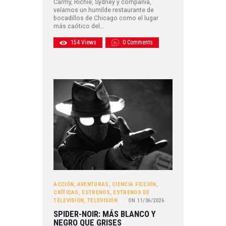
Carmy, Richie, Sydney y compañía,
veíamos un humilde restaurante de
bocadillos de Chicago como el lugar
más caótico del…
154
Views
0
Comments
ACCIÓN
,
AVENTURAS
,
CIENCIA FICCIÓN
,
CRÍTICAS
,
ESTRENOS
,
ESTRENOS DE
TELEVISIÓN
,
TELEVISIÓN
ON
11/06/2026
SPIDER-NOIR: MÁS BLANCO Y
NEGRO QUE GRISES