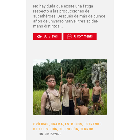
No hay duda que existe una fatiga
respecto a las producciones de
superhéroes. Después de más de quince
años de universo Marvel, tres spider-
mans distintos,…
85
Views
0
Comments
CRÍTICAS
,
DRAMA
,
ESTRENOS
,
ESTRENOS
DE TELEVISIÓN
,
TELEVISIÓN
,
TERROR
ON
20/05/2026