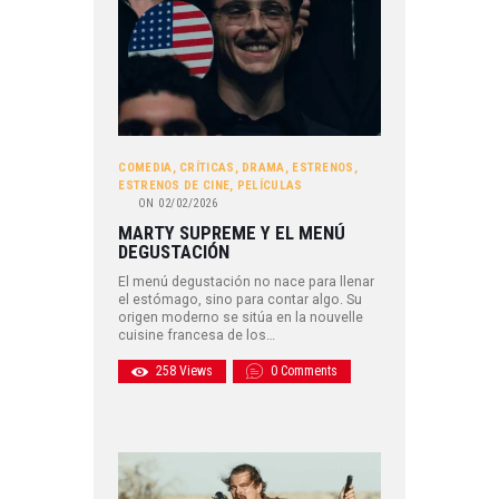
COMEDIA
,
CRÍTICAS
,
DRAMA
,
ESTRENOS
,
ESTRENOS DE CINE
,
PELÍCULAS
ON
02/02/2026
MARTY SUPREME Y EL MENÚ
DEGUSTACIÓN
El menú degustación no nace para llenar
el estómago, sino para contar algo. Su
origen moderno se sitúa en la nouvelle
cuisine francesa de los…
258
Views
0
Comments