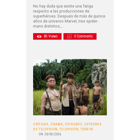
No hay duda que existe una fatiga
respecto a las producciones de
superhéroes. Después de más de quince
años de universo Marvel, tres spider-
mans distintos,…
85
Views
0
Comments
CRÍTICAS
,
DRAMA
,
ESTRENOS
,
ESTRENOS
DE TELEVISIÓN
,
TELEVISIÓN
,
TERROR
ON
20/05/2026