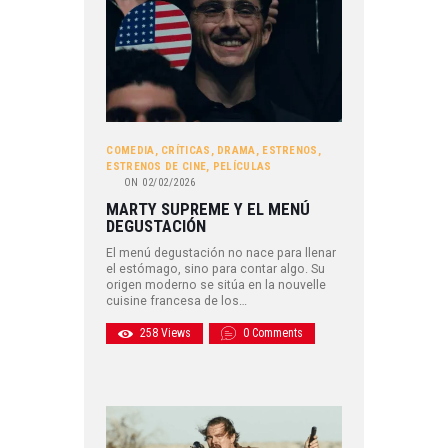
COMEDIA
,
CRÍTICAS
,
DRAMA
,
ESTRENOS
,
ESTRENOS DE CINE
,
PELÍCULAS
ON
02/02/2026
MARTY SUPREME Y EL MENÚ
DEGUSTACIÓN
El menú degustación no nace para llenar
el estómago, sino para contar algo. Su
origen moderno se sitúa en la nouvelle
cuisine francesa de los…
258
Views
0
Comments