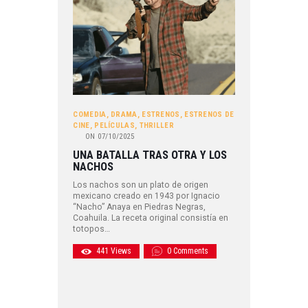
COMEDIA
,
DRAMA
,
ESTRENOS
,
ESTRENOS DE
CINE
,
PELÍCULAS
,
THRILLER
ON
07/10/2025
UNA BATALLA TRAS OTRA Y LOS
NACHOS
Los nachos son un plato de origen
mexicano creado en 1943 por Ignacio
“Nacho” Anaya en Piedras Negras,
Coahuila. La receta original consistía en
totopos…
441
Views
0
Comments