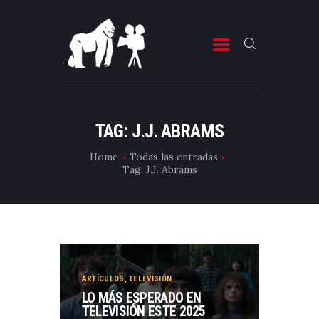
ESTRENOS DE CINE
ESTRENOS DE TELEVISIÓN
TAG: J.J. ABRAMS
CRÍTICAS
Home
Todas las entradas
Tag: J.J. Abrams
ARTÍCULOS
ESPECIALES
LISTAS
EDITORIALES
EQUIPO DE BBK
ARTÍCULOS
,
TELEVISIÓN
LO MÁS ESPERADO EN
TÉRMINOS Y CONDICIONES
TELEVISIÓN ESTE 2025