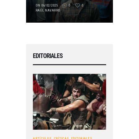
ON 06/02/2025
0
0
RAÚL NAVARRO
EDITORIALES
ARTÍCULOS
,
CRÍTICAS
,
EDITORIALES