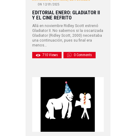
ON
12/01/2025
EDITORIAL ENERO: GLADIATOR II
Y EL CINE REFRITO
Allá en noviembre Ridley Scott estrenó
Gladiator II. No sabemos si la oscarizada
Gladiator (Ridley Scott, 2000) necesitaba
una continuación, pues su final era
menos…
710
Views
0
Comments