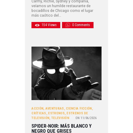
Carmy, Richie, Sydney y compañía,
veíamos un humilde restaurante de
bocadillos de Chicago como el lugar
más caótico del…
154
Views
0
Comments
ACCIÓN
,
AVENTURAS
,
CIENCIA FICCIÓN
,
CRÍTICAS
,
ESTRENOS
,
ESTRENOS DE
TELEVISIÓN
,
TELEVISIÓN
ON
11/06/2026
SPIDER-NOIR: MÁS BLANCO Y
NEGRO QUE GRISES