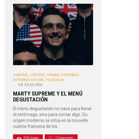
COMEDIA
,
CRÍTICAS
,
DRAMA
,
ESTRENOS
,
ESTRENOS DE CINE
,
PELÍCULAS
ON
02/02/2026
MARTY SUPREME Y EL MENÚ
DEGUSTACIÓN
El menú degustación no nace para llenar
el estómago, sino para contar algo. Su
origen moderno se sitúa en la nouvelle
cuisine francesa de los…
258
Views
0
Comments