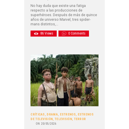
No hay duda que existe una fatiga
respecto a las producciones de
superhéroes. Después de más de quince
años de universo Marvel, tres spider-
mans distintos,…
86
Views
0
Comments
CRÍTICAS
,
DRAMA
,
ESTRENOS
,
ESTRENOS
DE TELEVISIÓN
,
TELEVISIÓN
,
TERROR
ON
20/05/2026