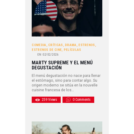
COMEDIA
,
CRÍTICAS
,
DRAMA
,
ESTRENOS
,
ESTRENOS DE CINE
,
PELÍCULAS
ON
02/02/2026
MARTY SUPREME Y EL MENÚ
DEGUSTACIÓN
El menú degustación no nace para llenar
el estómago, sino para contar algo. Su
origen moderno se sitúa en la nouvelle
cuisine francesa de los…
259
Views
0
Comments