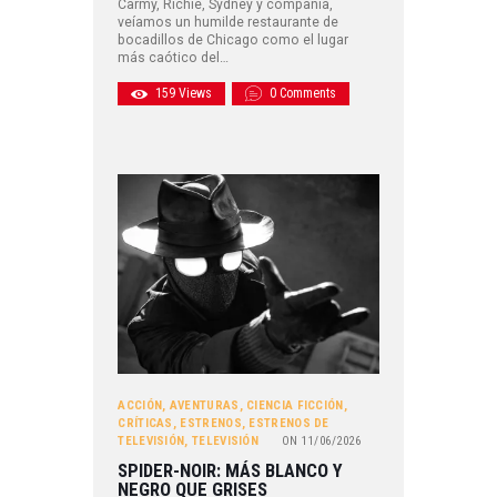
Carmy, Richie, Sydney y compañía,
veíamos un humilde restaurante de
bocadillos de Chicago como el lugar
más caótico del…
159
Views
0
Comments
ACCIÓN
,
AVENTURAS
,
CIENCIA FICCIÓN
,
CRÍTICAS
,
ESTRENOS
,
ESTRENOS DE
TELEVISIÓN
,
TELEVISIÓN
ON
11/06/2026
SPIDER-NOIR: MÁS BLANCO Y
NEGRO QUE GRISES