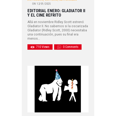
ON
12/01/2025
EDITORIAL ENERO: GLADIATOR II
Y EL CINE REFRITO
Allá en noviembre Ridley Scott estrenó
Gladiator II. No sabemos si la oscarizada
Gladiator (Ridley Scott, 2000) necesitaba
una continuación, pues su final era
menos…
710
Views
0
Comments