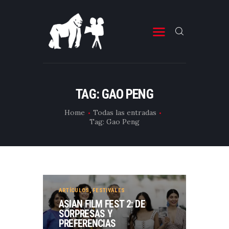
ESTRENOS DE CINE
ESTRENOS DE TELEVISIÓN
TAG: GAO PENG
CRÍTICAS
Home
Todas las entradas
Tag: Gao Peng
ARTÍCULOS
ESPECIALES
LISTAS
EDITORIALES
ARTÍCULOS
,
FESTIVALES
EQUIPO DE BBK
ASIAN FILM FEST 2: DE
SORPRESAS Y
TÉRMINOS Y CONDICIONES
PREFERENCIAS