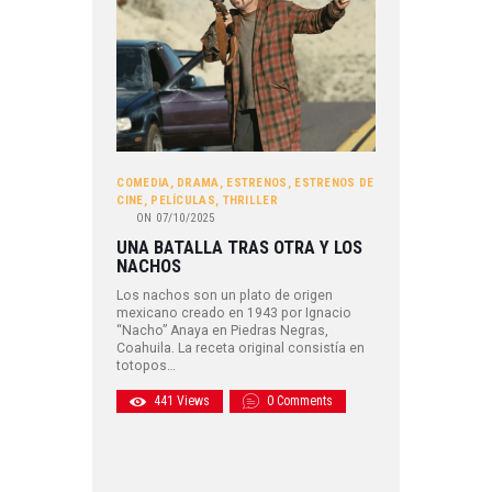
COMEDIA
,
DRAMA
,
ESTRENOS
,
ESTRENOS DE
CINE
,
PELÍCULAS
,
THRILLER
ON
07/10/2025
UNA BATALLA TRAS OTRA Y LOS
NACHOS
Los nachos son un plato de origen
mexicano creado en 1943 por Ignacio
“Nacho” Anaya en Piedras Negras,
Coahuila. La receta original consistía en
totopos…
441
Views
0
Comments