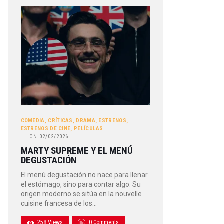
COMEDIA
,
CRÍTICAS
,
DRAMA
,
ESTRENOS
,
ESTRENOS DE CINE
,
PELÍCULAS
ON
02/02/2026
MARTY SUPREME Y EL MENÚ
DEGUSTACIÓN
El menú degustación no nace para llenar
el estómago, sino para contar algo. Su
origen moderno se sitúa en la nouvelle
cuisine francesa de los…
258
Views
0
Comments