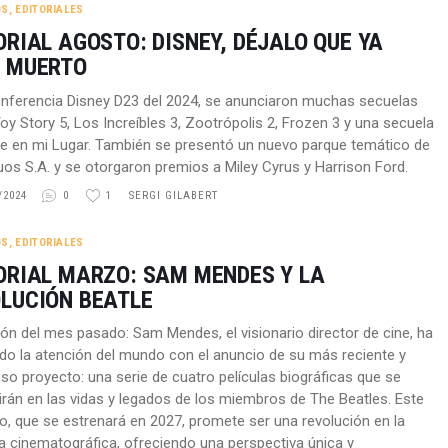
OS
,
EDITORIALES
ORIAL AGOSTO: DISNEY, DÉJALO QUE YA
 MUERTO
onferencia Disney D23 del 2024, se anunciaron muchas secuelas
y Story 5, Los Increíbles 3, Zootrópolis 2, Frozen 3 y una secuela
e en mi Lugar. También se presentó un nuevo parque temático de
os S.A. y se otorgaron premios a Miley Cyrus y Harrison Ford.
/2024
0
1
SERGI GILABERT
OS
,
EDITORIALES
ORIAL MARZO: SAM MENDES Y LA
LUCIÓN BEATLE
ción del mes pasado: Sam Mendes, el visionario director de cine, ha
do la atención del mundo con el anuncio de su más reciente y
so proyecto: una serie de cuatro películas biográficas que se
rán en las vidas y legados de los miembros de The Beatles. Este
o, que se estrenará en 2027, promete ser una revolución en la
va cinematográfica, ofreciendo una perspectiva única y