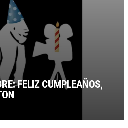
TÉRMINOS Y CONDICIONES
BRE: FELIZ CUMPLEAÑOS,
TON