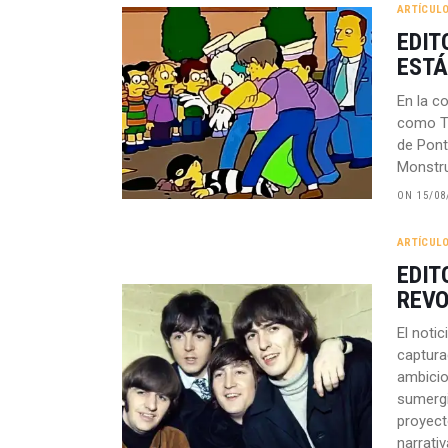
ARTÍCUL
EDIT
ESTÁ
En la c
como To
de Pont
Monstru
ON 15/08
ARTÍCUL
EDIT
REVO
El noti
captura
ambicio
sumergi
proyect
narrati