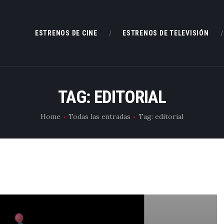
ESTRENOS DE CINE
ESTRENOS DE CINE
ESTRENOS DE TELEVISIÓN
ESTRENOS DE TELEVISIÓN
CRÍTICAS
TAG: EDITORIAL
ARTÍCULOS
Home
Todas las entradas
Tag: editorial
ESPECIALES
LISTAS
EDITORIALES
EQUIPO DE BBK