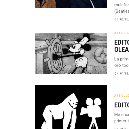
multifa
(Beatle
ON 02/03
ARTÍCUL
EDIT
OLEA
La prim
oro tod
ON 04/01
ARTÍCUL
EDIT
Me encu
primer 