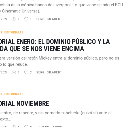
cética de la icónica banda de Liverpool. Lo que viene siendo el BCU
s Cinematic Universe).
/2024
0
1
SERGI GILABERT
OS
,
EDITORIALES
ORIAL ENERO: EL DOMINIO PÚBLICO Y LA
DA QUE SE NOS VIENE ENCIMA
era versión del ratón Mickey entra al dominio público, pero no es
o lo que reluce…
/2024
0
2
SERGI GILABERT
OS
,
EDITORIALES
ORIAL NOVIEMBRE
entro, de repente, y sin comerlo ni beberlo (quizá sí) ante el
texto…