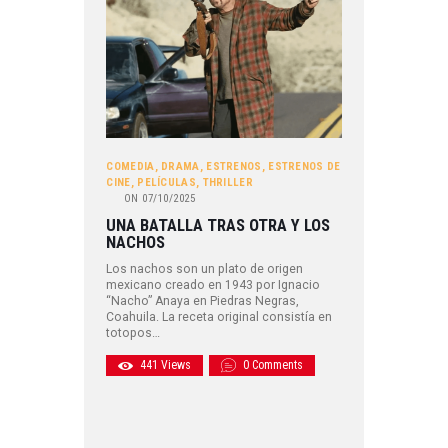
COMEDIA
,
DRAMA
,
ESTRENOS
,
ESTRENOS DE
CINE
,
PELÍCULAS
,
THRILLER
ON
07/10/2025
UNA BATALLA TRAS OTRA Y LOS
NACHOS
Los nachos son un plato de origen
mexicano creado en 1943 por Ignacio
“Nacho” Anaya en Piedras Negras,
Coahuila. La receta original consistía en
totopos…
441
Views
0
Comments