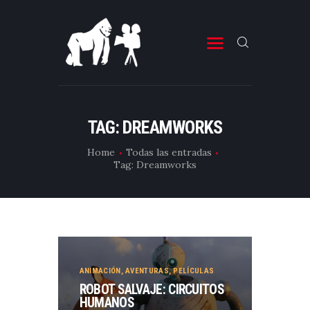
ESTRENOS DE CINE
ESTRENOS DE TELEVISIÓN
TAG: DREAMWORKS
CRÍTICAS
Home
Todas las entradas
Tag: Dreamworks
ARTÍCULOS
ESPECIALES
LISTAS
EDITORIALES
EQUIPO DE BBK
ANIMACIÓN
,
AVENTURAS
,
PELÍCULAS
ROBOT SALVAJE: CIRCUITOS
TÉRMINOS Y CONDICIONES
HUMANOS