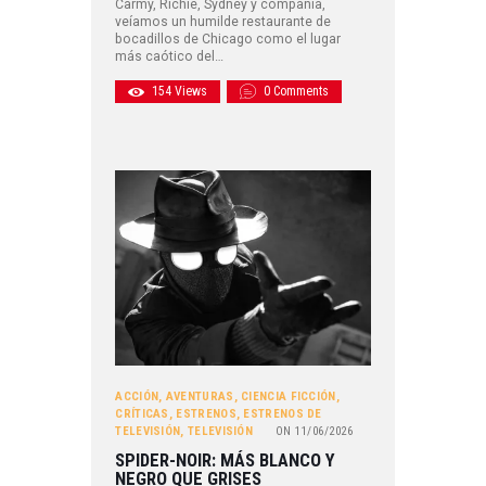
Carmy, Richie, Sydney y compañía,
veíamos un humilde restaurante de
bocadillos de Chicago como el lugar
más caótico del…
154
Views
0
Comments
ACCIÓN
,
AVENTURAS
,
CIENCIA FICCIÓN
,
CRÍTICAS
,
ESTRENOS
,
ESTRENOS DE
TELEVISIÓN
,
TELEVISIÓN
ON
11/06/2026
SPIDER-NOIR: MÁS BLANCO Y
NEGRO QUE GRISES