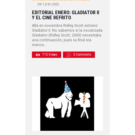
ON
12/01/2025
EDITORIAL ENERO: GLADIATOR II
Y EL CINE REFRITO
Allá en noviembre Ridley Scott estrenó
Gladiator II. No sabemos si la oscarizada
Gladiator (Ridley Scott, 2000) necesitaba
una continuación, pues su final era
menos…
710
Views
0
Comments