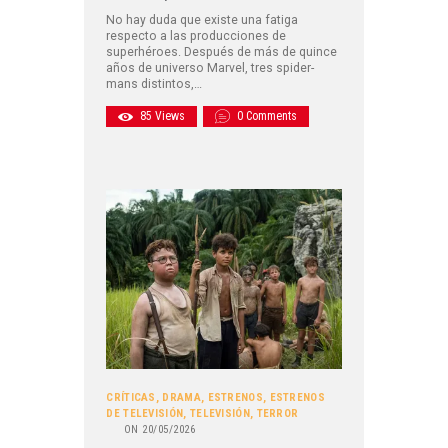
No hay duda que existe una fatiga
respecto a las producciones de
superhéroes. Después de más de quince
años de universo Marvel, tres spider-
mans distintos,…
85
Views
0
Comments
CRÍTICAS
,
DRAMA
,
ESTRENOS
,
ESTRENOS
DE TELEVISIÓN
,
TELEVISIÓN
,
TERROR
ON
20/05/2026