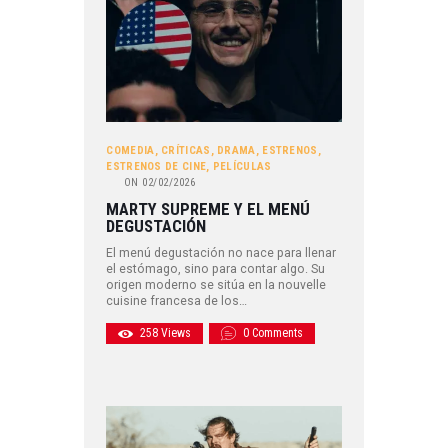
COMEDIA
,
CRÍTICAS
,
DRAMA
,
ESTRENOS
,
ESTRENOS DE CINE
,
PELÍCULAS
ON
02/02/2026
MARTY SUPREME Y EL MENÚ
DEGUSTACIÓN
El menú degustación no nace para llenar
el estómago, sino para contar algo. Su
origen moderno se sitúa en la nouvelle
cuisine francesa de los…
258
Views
0
Comments