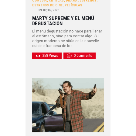
COMEDIA
,
CRÍTICAS
,
DRAMA
,
ESTRENOS
,
ESTRENOS DE CINE
,
PELÍCULAS
ON
02/02/2026
MARTY SUPREME Y EL MENÚ
DEGUSTACIÓN
El menú degustación no nace para llenar
el estómago, sino para contar algo. Su
origen moderno se sitúa en la nouvelle
cuisine francesa de los…
258
Views
0
Comments