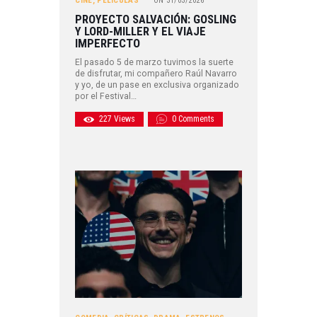
CINE
,
PELÍCULAS
ON
31/03/2026
PROYECTO SALVACIÓN: GOSLING
Y LORD-MILLER Y EL VIAJE
IMPERFECTO
El pasado 5 de marzo tuvimos la suerte
de disfrutar, mi compañero Raúl Navarro
y yo, de un pase en exclusiva organizado
por el Festival…
227
Views
0
Comments