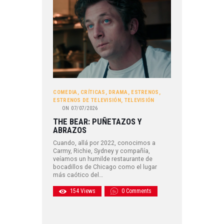
COMEDIA
,
CRÍTICAS
,
DRAMA
,
ESTRENOS
,
ESTRENOS DE TELEVISIÓN
,
TELEVISIÓN
ON
07/07/2026
THE BEAR: PUÑETAZOS Y
ABRAZOS
Cuando, allá por 2022, conocimos a
Carmy, Richie, Sydney y compañía,
veíamos un humilde restaurante de
bocadillos de Chicago como el lugar
más caótico del…
154
Views
0
Comments