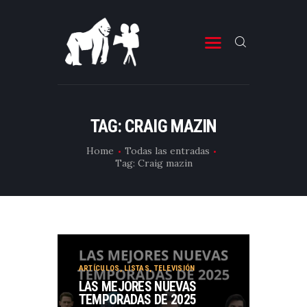
ESTRENOS DE CINE
ESTRENOS DE TELEVISIÓN
TAG: CRAIG MAZIN
CRÍTICAS
Home
Todas las entradas
Tag: Craig mazin
ARTÍCULOS
ESPECIALES
LISTAS
EDITORIALES
EQUIPO DE BBK
ARTÍCULOS
,
LISTAS
,
TELEVISIÓN
LAS MEJORES NUEVAS
TÉRMINOS Y CONDICIONES
TEMPORADAS DE 2025