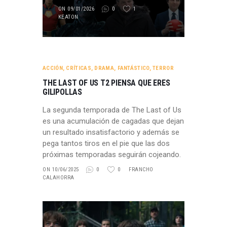
ON 09/01/2026
0
1
KEATON
ACCIÓN
,
CRÍTICAS
,
DRAMA
,
FANTÁSTICO
,
TERROR
THE LAST OF US T2 PIENSA QUE ERES
GILIPOLLAS
La segunda temporada de The Last of Us
es una acumulación de cagadas que dejan
un resultado insatisfactorio y además se
pega tantos tiros en el pie que las dos
próximas temporadas seguirán cojeando.
ON 10/06/2025
0
0
FRANCHO
CALAHORRA