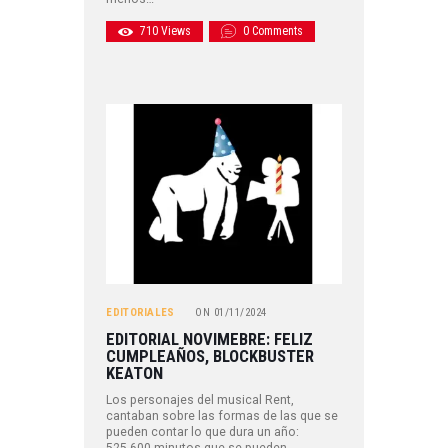
710
Views
0
Comments
EDITORIALES
ON
01/11/2024
EDITORIAL NOVIMEBRE: FELIZ
CUMPLEAÑOS, BLOCKBUSTER
KEATON
Los personajes del musical Rent,
cantaban sobre las formas de las que se
pueden contar lo que dura un año:
525.600 minutos que se pueden…