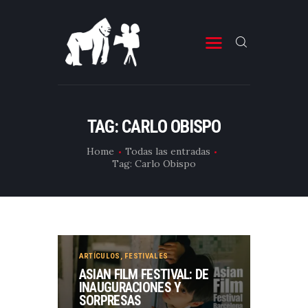
ESTRENOS DE CINE
ESTRENOS DE TELEVISIÓN
TAG: CARLO OBISPO
CRÍTICAS
Home
Todas las entradas
Tag: Carlo Obispo
ARTÍCULOS
ESPECIALES
LISTAS
EDITORIALES
ARTÍCULOS
,
FESTIVALES
EQUIPO DE BBK
ASIAN FILM FESTIVAL: DE
INAUGURACIONES Y
TÉRMINOS Y CONDICIONES
SORPRESAS