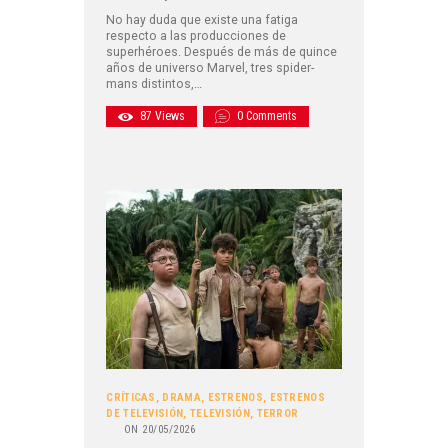
No hay duda que existe una fatiga
respecto a las producciones de
superhéroes. Después de más de quince
años de universo Marvel, tres spider-
mans distintos,…
87
Views
0
Comments
CRÍTICAS
,
DRAMA
,
ESTRENOS
,
ESTRENOS
DE TELEVISIÓN
,
TELEVISIÓN
,
TERROR
ON
20/05/2026