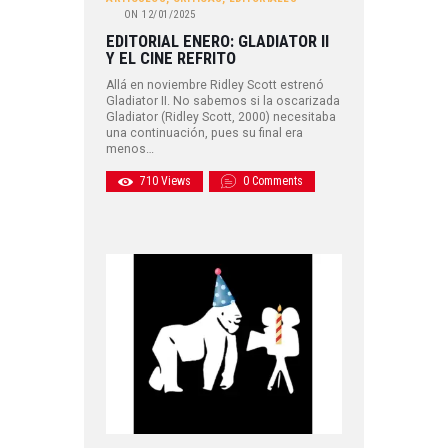
ON
12/01/2025
EDITORIAL ENERO: GLADIATOR II
Y EL CINE REFRITO
Allá en noviembre Ridley Scott estrenó
Gladiator II. No sabemos si la oscarizada
Gladiator (Ridley Scott, 2000) necesitaba
una continuación, pues su final era
menos…
710
Views
0
Comments