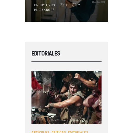
ON 08/11/2024
1
2
HUG BANQUÉ
EDITORIALES
ARTÍCULOS
,
CRÍTICAS
,
EDITORIALES