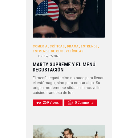
COMEDIA
,
CRÍTICAS
,
DRAMA
,
ESTRENOS
,
ESTRENOS DE CINE
,
PELÍCULAS
ON
02/02/2026
MARTY SUPREME Y EL MENÚ
DEGUSTACIÓN
El menú degustación no nace para llenar
el estómago, sino para contar algo. Su
origen moderno se sitúa en la nouvelle
cuisine francesa de los…
259
Views
0
Comments