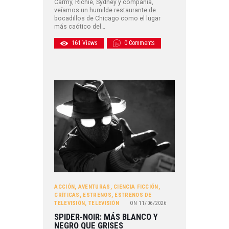
Carmy, Richie, Sydney y compañía,
veíamos un humilde restaurante de
bocadillos de Chicago como el lugar
más caótico del…
161
Views
0
Comments
ACCIÓN
,
AVENTURAS
,
CIENCIA FICCIÓN
,
CRÍTICAS
,
ESTRENOS
,
ESTRENOS DE
TELEVISIÓN
,
TELEVISIÓN
ON
11/06/2026
SPIDER-NOIR: MÁS BLANCO Y
NEGRO QUE GRISES