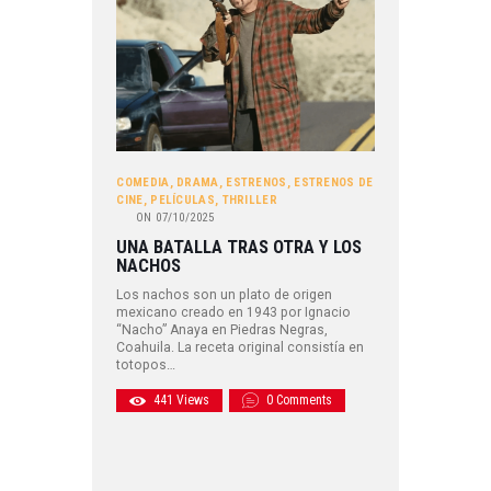
COMEDIA
,
DRAMA
,
ESTRENOS
,
ESTRENOS DE
CINE
,
PELÍCULAS
,
THRILLER
ON
07/10/2025
UNA BATALLA TRAS OTRA Y LOS
NACHOS
Los nachos son un plato de origen
mexicano creado en 1943 por Ignacio
“Nacho” Anaya en Piedras Negras,
Coahuila. La receta original consistía en
totopos…
441
Views
0
Comments