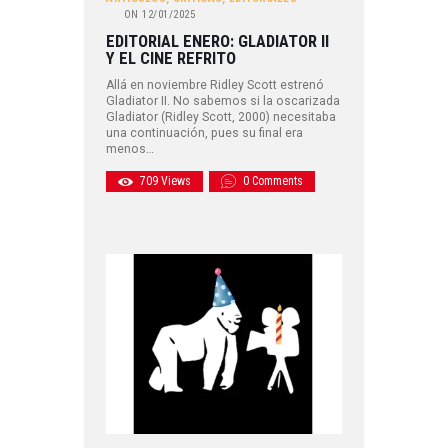
ON
12/01/2025
EDITORIAL ENERO: GLADIATOR II
Y EL CINE REFRITO
Allá en noviembre Ridley Scott estrenó
Gladiator II. No sabemos si la oscarizada
Gladiator (Ridley Scott, 2000) necesitaba
una continuación, pues su final era
menos…
709
Views
0
Comments