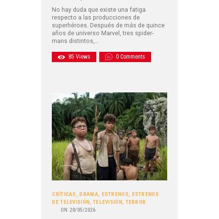
No hay duda que existe una fatiga
respecto a las producciones de
superhéroes. Después de más de quince
años de universo Marvel, tres spider-
mans distintos,…
85
Views
0
Comments
CRÍTICAS
,
DRAMA
,
ESTRENOS
,
ESTRENOS
DE TELEVISIÓN
,
TELEVISIÓN
,
TERROR
ON
20/05/2026