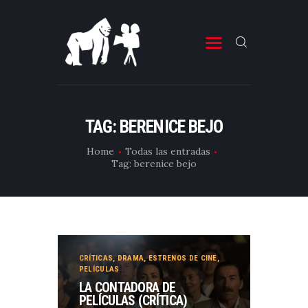
ESTRENOS DE CINE
ESTRENOS DE TELEVISIÓN
TAG: BERENICE BEJO
CRÍTICAS
Home
Todas las entradas
Tag: berenice bejo
ARTÍCULOS
ESPECIALES
LISTAS
EDITORIALES
CRÍTICAS
,
DRAMA
,
ESTRENOS DE CINE
,
EQUIPO DE BBK
PELÍCULAS
LA CONTADORA DE
TÉRMINOS Y CONDICIONES
PELÍCULAS (CRÍTICA)