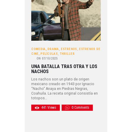
COMEDIA
,
DRAMA
,
ESTRENOS
,
ESTRENOS DE
CINE
,
PELÍCULAS
,
THRILLER
ON
07/10/2025
UNA BATALLA TRAS OTRA Y LOS
NACHOS
Los nachos son un plato de origen
mexicano creado en 1943 por Ignacio
“Nacho” Anaya en Piedras Negras,
Coahuila. La receta original consistía en
totopos…
441
Views
0
Comments