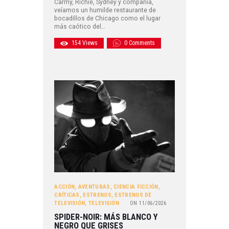
Carmy, Richie, Sydney y compañía,
veíamos un humilde restaurante de
bocadillos de Chicago como el lugar
más caótico del…
154
Views
0
Comments
ACCIÓN
,
AVENTURAS
,
CIENCIA FICCIÓN
,
CRÍTICAS
,
ESTRENOS
,
ESTRENOS DE
TELEVISIÓN
,
TELEVISIÓN
ON
11/06/2026
SPIDER-NOIR: MÁS BLANCO Y
NEGRO QUE GRISES