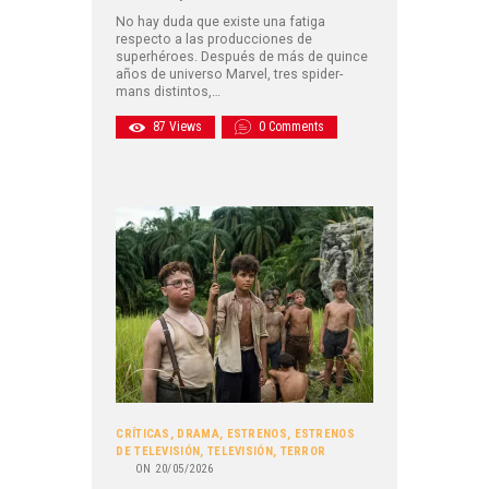
No hay duda que existe una fatiga
respecto a las producciones de
superhéroes. Después de más de quince
años de universo Marvel, tres spider-
mans distintos,…
87
Views
0
Comments
CRÍTICAS
,
DRAMA
,
ESTRENOS
,
ESTRENOS
DE TELEVISIÓN
,
TELEVISIÓN
,
TERROR
ON
20/05/2026