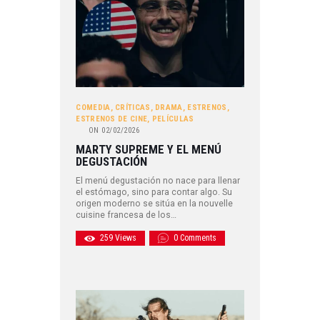
COMEDIA
,
CRÍTICAS
,
DRAMA
,
ESTRENOS
,
ESTRENOS DE CINE
,
PELÍCULAS
ON
02/02/2026
MARTY SUPREME Y EL MENÚ
DEGUSTACIÓN
El menú degustación no nace para llenar
el estómago, sino para contar algo. Su
origen moderno se sitúa en la nouvelle
cuisine francesa de los…
259
Views
0
Comments