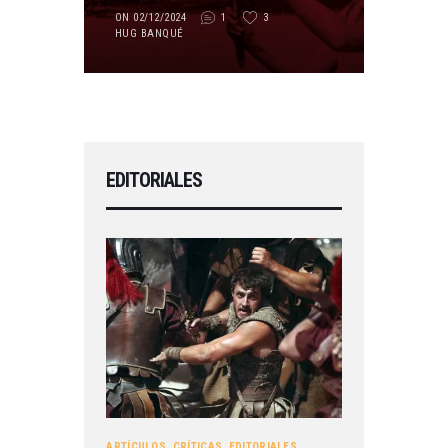
ON 02/12/2024
1
3
HUG BANQUÉ
EDITORIALES
ARTÍCULOS
,
CRÍTICAS
,
EDITORIALES