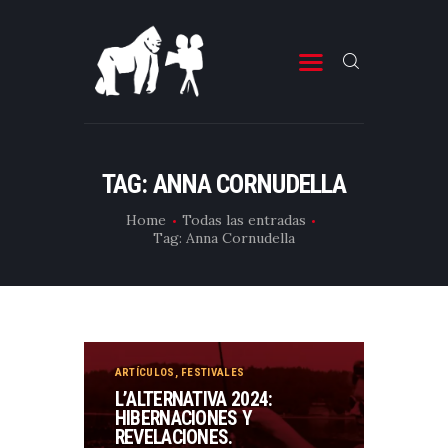
ESTRENOS DE CINE
ESTRENOS DE TELEVISIÓN
TAG: ANNA CORNUDELLA
CRÍTICAS
Home
Todas las entradas
Tag: Anna Cornudella
ARTÍCULOS
ESPECIALES
LISTAS
EDITORIALES
ARTÍCULOS
,
FESTIVALES
EQUIPO DE BBK
L’ALTERNATIVA 2024:
HIBERNACIONES Y
TÉRMINOS Y CONDICIONES
REVELACIONES.