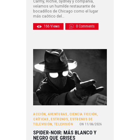
Carmy, Richie, Sydney y compañía,
veíamos un humilde restaurante de
bocadillos de Chicago como el lugar
más caótico del…
166
Views
0
Comments
ACCIÓN
,
AVENTURAS
,
CIENCIA FICCIÓN
,
CRÍTICAS
,
ESTRENOS
,
ESTRENOS DE
TELEVISIÓN
,
TELEVISIÓN
ON
11/06/2026
SPIDER-NOIR: MÁS BLANCO Y
NEGRO QUE GRISES