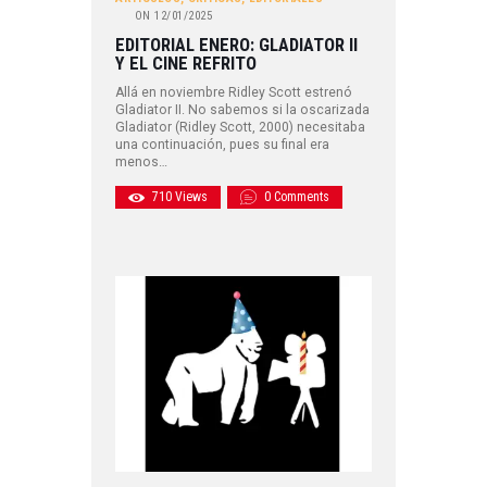
ON
12/01/2025
EDITORIAL ENERO: GLADIATOR II
Y EL CINE REFRITO
Allá en noviembre Ridley Scott estrenó
Gladiator II. No sabemos si la oscarizada
Gladiator (Ridley Scott, 2000) necesitaba
una continuación, pues su final era
menos…
710
Views
0
Comments