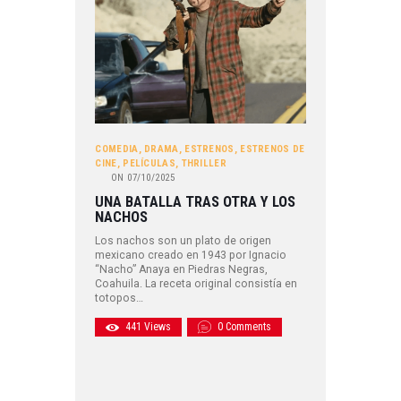
COMEDIA
,
DRAMA
,
ESTRENOS
,
ESTRENOS DE
CINE
,
PELÍCULAS
,
THRILLER
ON
07/10/2025
UNA BATALLA TRAS OTRA Y LOS
NACHOS
Los nachos son un plato de origen
mexicano creado en 1943 por Ignacio
“Nacho” Anaya en Piedras Negras,
Coahuila. La receta original consistía en
totopos…
441
Views
0
Comments