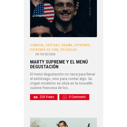
COMEDIA
,
CRÍTICAS
,
DRAMA
,
ESTRENOS
,
ESTRENOS DE CINE
,
PELÍCULAS
ON
02/02/2026
MARTY SUPREME Y EL MENÚ
DEGUSTACIÓN
El menú degustación no nace para llenar
el estómago, sino para contar algo. Su
origen moderno se sitúa en la nouvelle
cuisine francesa de los…
258
Views
0
Comments