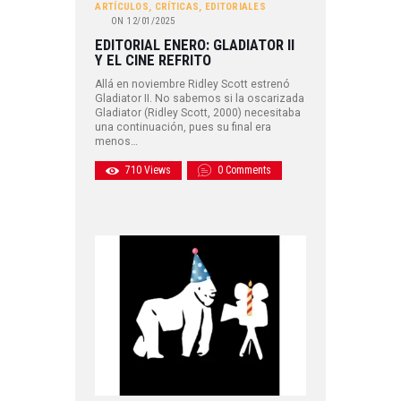
ARTÍCULOS
,
CRÍTICAS
,
EDITORIALES
ON
12/01/2025
EDITORIAL ENERO: GLADIATOR II
Y EL CINE REFRITO
Allá en noviembre Ridley Scott estrenó
Gladiator II. No sabemos si la oscarizada
Gladiator (Ridley Scott, 2000) necesitaba
una continuación, pues su final era
menos…
710
Views
0
Comments