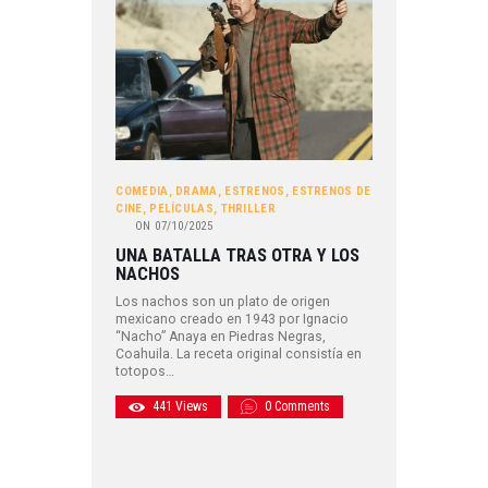
COMEDIA
,
DRAMA
,
ESTRENOS
,
ESTRENOS DE
CINE
,
PELÍCULAS
,
THRILLER
ON
07/10/2025
UNA BATALLA TRAS OTRA Y LOS
NACHOS
Los nachos son un plato de origen
mexicano creado en 1943 por Ignacio
“Nacho” Anaya en Piedras Negras,
Coahuila. La receta original consistía en
totopos…
441
Views
0
Comments