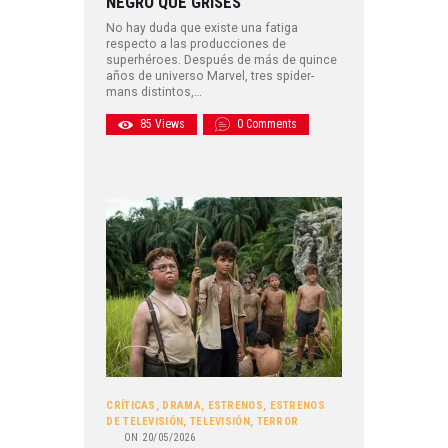
NEGRO QUE GRISES
No hay duda que existe una fatiga
respecto a las producciones de
superhéroes. Después de más de quince
años de universo Marvel, tres spider-
mans distintos,…
85
Views
0
Comments
CRÍTICAS
,
DRAMA
,
ESTRENOS
,
ESTRENOS
DE TELEVISIÓN
,
TELEVISIÓN
,
TERROR
ON
20/05/2026