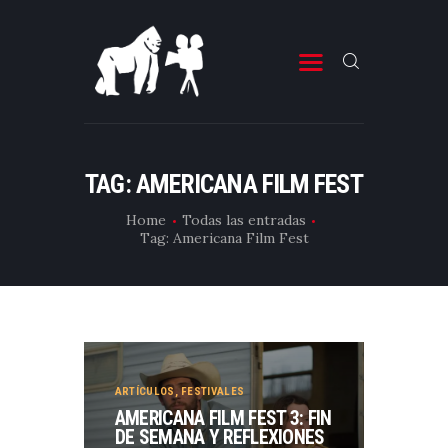
ESTRENOS DE CINE
ESTRENOS DE TELEVISIÓN
TAG: AMERICANA FILM FEST
CRÍTICAS
Home
Todas las entradas
Tag: Americana Film Fest
ARTÍCULOS
ESPECIALES
LISTAS
EDITORIALES
EQUIPO DE BBK
ARTÍCULOS
,
FESTIVALES
AMERICANA FILM FEST 3: FIN
TÉRMINOS Y CONDICIONES
DE SEMANA Y REFLEXIONES