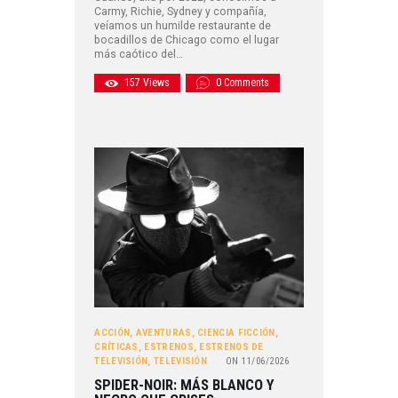
Carmy, Richie, Sydney y compañía,
veíamos un humilde restaurante de
bocadillos de Chicago como el lugar
más caótico del…
157
Views
0
Comments
ACCIÓN
,
AVENTURAS
,
CIENCIA FICCIÓN
,
CRÍTICAS
,
ESTRENOS
,
ESTRENOS DE
TELEVISIÓN
,
TELEVISIÓN
ON
11/06/2026
SPIDER-NOIR: MÁS BLANCO Y