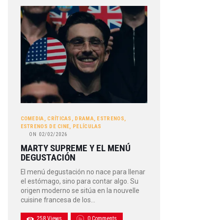
COMEDIA
,
CRÍTICAS
,
DRAMA
,
ESTRENOS
,
ESTRENOS DE CINE
,
PELÍCULAS
ON
02/02/2026
MARTY SUPREME Y EL MENÚ
DEGUSTACIÓN
El menú degustación no nace para llenar
el estómago, sino para contar algo. Su
origen moderno se sitúa en la nouvelle
cuisine francesa de los…
258
Views
0
Comments