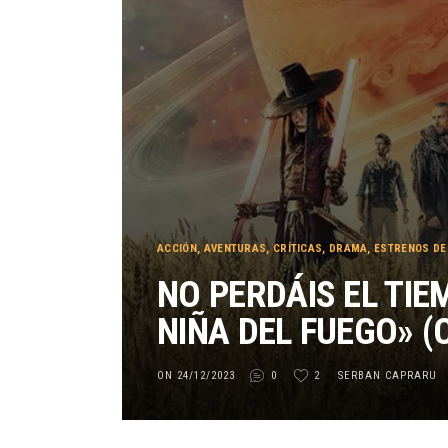
ACCIÓN
,
AVENTURAS
,
CRÍTICAS
,
DRAMA
,
ESTRENOS DE
NO PERDÁIS EL TI
NIÑA DEL FUEGO» (
ON 24/12/2023
0
2
SERBAN CAPRARU