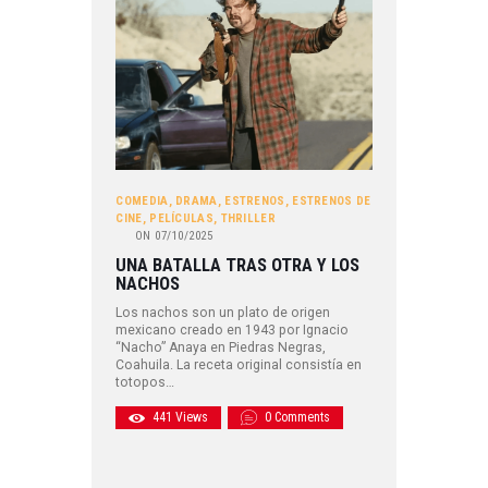
COMEDIA
,
DRAMA
,
ESTRENOS
,
ESTRENOS DE
CINE
,
PELÍCULAS
,
THRILLER
ON
07/10/2025
UNA BATALLA TRAS OTRA Y LOS
NACHOS
Los nachos son un plato de origen
mexicano creado en 1943 por Ignacio
“Nacho” Anaya en Piedras Negras,
Coahuila. La receta original consistía en
totopos…
441
Views
0
Comments