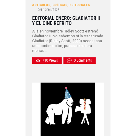
ARTÍCULOS
,
CRÍTICAS
,
EDITORIALES
ON
12/01/2025
EDITORIAL ENERO: GLADIATOR II
Y EL CINE REFRITO
Allá en noviembre Ridley Scott estrenó
Gladiator II. No sabemos si la oscarizada
Gladiator (Ridley Scott, 2000) necesitaba
una continuación, pues su final era
menos…
710
Views
0
Comments