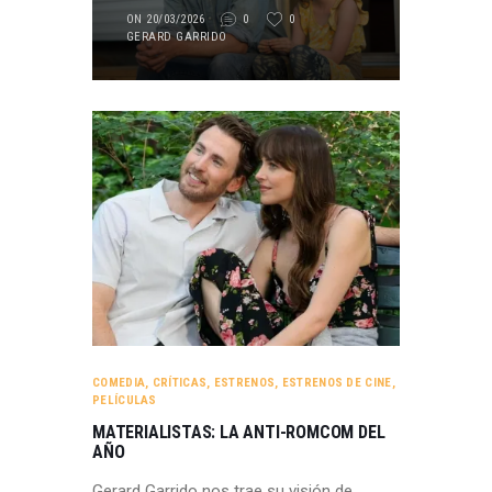
ON 20/03/2026
0
0
GERARD GARRIDO
COMEDIA
,
CRÍTICAS
,
ESTRENOS
,
ESTRENOS DE CINE
,
PELÍCULAS
MATERIALISTAS: LA ANTI-ROMCOM DEL
AÑO
Gerard Garrido nos trae su visión de