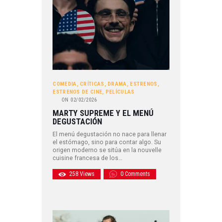
COMEDIA
,
CRÍTICAS
,
DRAMA
,
ESTRENOS
,
ESTRENOS DE CINE
,
PELÍCULAS
ON
02/02/2026
MARTY SUPREME Y EL MENÚ
DEGUSTACIÓN
El menú degustación no nace para llenar
el estómago, sino para contar algo. Su
origen moderno se sitúa en la nouvelle
cuisine francesa de los…
258
Views
0
Comments