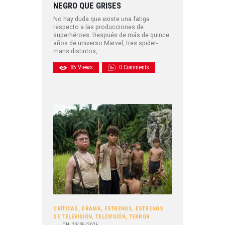
NEGRO QUE GRISES
No hay duda que existe una fatiga
respecto a las producciones de
superhéroes. Después de más de quince
años de universo Marvel, tres spider-
mans distintos,…
85
Views
0
Comments
CRÍTICAS
,
DRAMA
,
ESTRENOS
,
ESTRENOS
DE TELEVISIÓN
,
TELEVISIÓN
,
TERROR
ON
20/05/2026