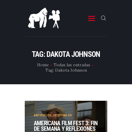
ESTRENOS DE CINE
ESTRENOS DE TELEVISIÓN
TAG: DAKOTA JOHNSON
CRÍTICAS
Home
Todas las entradas
Tag: Dakota Johnson
ARTÍCULOS
ESPECIALES
LISTAS
EDITORIALES
EQUIPO DE BBK
ARTÍCULOS
,
FESTIVALES
AMERICANA FILM FEST 3: FIN
TÉRMINOS Y CONDICIONES
DE SEMANA Y REFLEXIONES